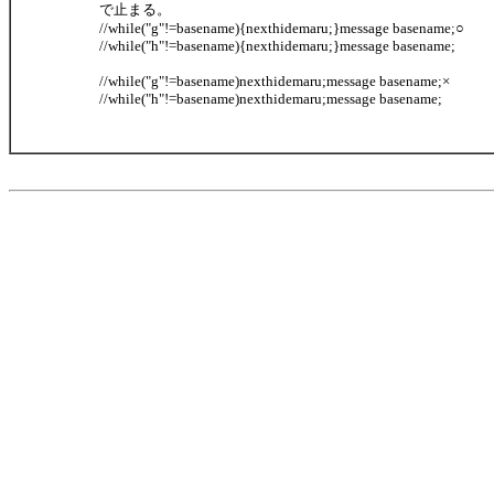
で止まる。
//while("g"!=basename){nexthidemaru;}message basename;○
//while("h"!=basename){nexthidemaru;}message basename;
//while("g"!=basename)nexthidemaru;message basename;×
//while("h"!=basename)nexthidemaru;message basename;