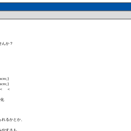
せんか？
cro;}
cro;}
＜ ＜ ＜
初期化
られるかとか、
みやすさも。