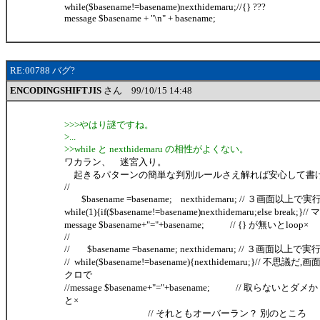
while($basename!=basename)nexthidemaru;//{} ???
message $basename + "\n" + basename;
RE:00788 バグ?
ENCODINGSHIFTJIS
さん 99/10/15 14:48
>>>やはり謎ですね。
>...
>>while と nexthidemaru の相性がよくない。
ワカラン、 迷宮入り。
起きるパターンの簡単な判別ルールさえ解れば安心して書
//
$basename =basename; nexthidemaru; // ３画面以上
while(1){if($basename!=basename)nexthidemaru;else break;}
message $basename+"="+basename; // {} が無いとloop×
//
// $basename =basename; nexthidemaru; // ３画面以上
// while($basename!=basename){nexthidemaru;}// 不
クロで
//message $basename+"="+basename; // 取らないとダメ
と×
// それともオーバーラン？ 別のところ