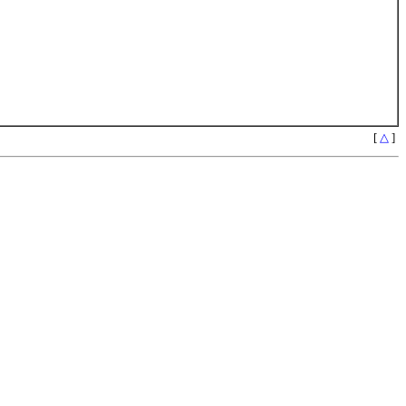
[
△
]