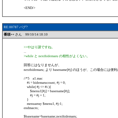
<END/>
RE:00787 バグ?
番頭++
さん 99/10/14 18:10
>>やはり謎ですね。
...
>while と nexthidemaru の相性がよくない。
回答にはなりませんが、
nexthidemaru; より basename[#j] のほうが、この場合には便利か
//*5 a1.mac
#i = hidemarucount; #j = 0;
while( #j <= #i ){
$menu1[#j] = basename[#j];
#j = #j + 1;
}
menuarray $menu1, #j-1;
endmacro;
$basename=basename;nexthidemaru;