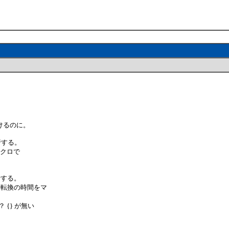
けるのに。
で実行する。
// マクロで
で実行する。
思議だ,画面転換の時間をマ
か？ {} が無い