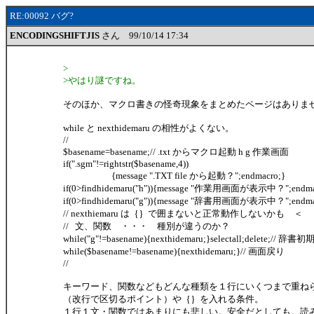
RE:00092 バグ?
ENCODINGSHIFTJIS
さん 99/10/14 17:34
>
>やはり謎ですね。
そのほか、マクロ書きの怪奇現象をまとめたページはありま
while と nexthidemaru の相性がよくない。
//
$basename=basename;// .txt からマクロ起動 h g 作業画面
if(".sgm"!=rightstr($basename,4))
{message ".TXT file から起動？";endmacro;}
if(0>findhidemaru("h")){message "作業用画面が表示中？";endma
if(0>findhidemaru("g")){message "辞書用画面が表示中？";endma
// nexthiemaru は｛｝で囲まないと正常動作しないかも 
// 文、関数 ・・・ 種別が違うのか？
while("g"!=basename){nexthidemaru;}selectall;delete;// 辞書
while($basename!=basename){nexthidemaru;}// 画面戻り
//
キーワード、関数などもどんな種類を１行にいくつまで重ね
（改行で区切るポイント）や｛｝を入れる条件。
１行１文・関数ではあまりにも悲しい。安全だとしても。読