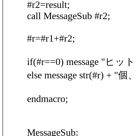
#r2=result;
call MessageSub #r2;
#r=#r1+#r2;
if(#r==0) message 
else message str(#r)
endmacro;
MessageSub: