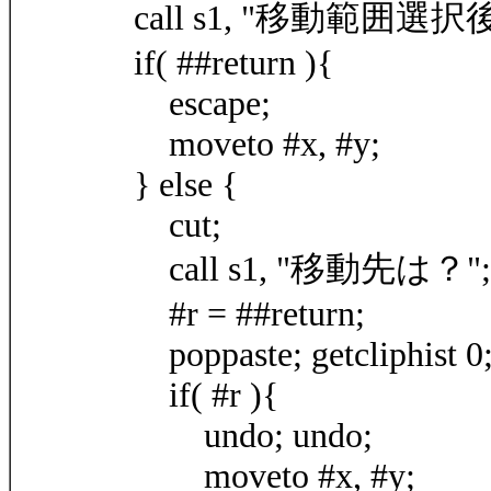
call s1, "移動範囲選
if( ##return ){
escape;
moveto #x, #y;
} else {
cut;
call s1, "移動先は？";
#r = ##return;
poppaste; getcliphist 0
if( #r ){
undo; undo;
moveto #x, #y;