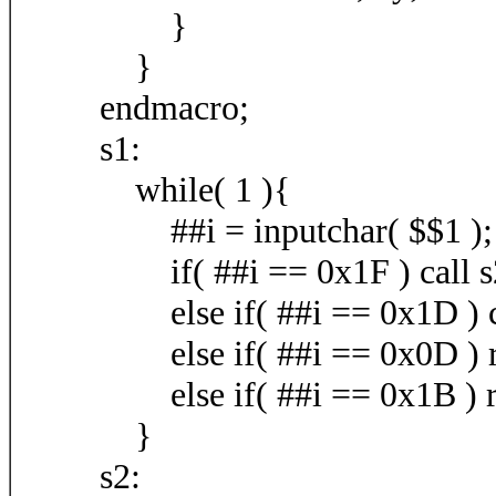
}
}
endmacro;
s1:
while( 1 ){
##i = inputchar( $$1 );
if( ##i == 0x1F ) call s2
else if( ##i == 0x1D ) ca
else if( ##i == 0x0D ) r
else if( ##i == 0x1B ) re
}
s2: