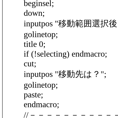
beginsel;
down;
inputpos "移動範囲選択
golinetop;
title 0;
if (!selecting) endmacro;
cut;
inputpos "移動先は？";
golinetop;
paste;
endmacro;
//－－－－－－－－－