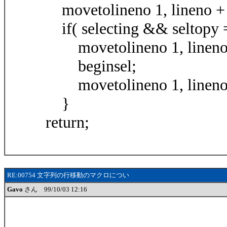
movetolineno 1, lineno +
if( selecting && seltopy 
movetolineno 1, lineno 
beginsel;
movetolineno 1, lineno 
}
return;
RE:00754 文字列の行移動のマクロについ
Gavo
さん 99/10/03 12:16