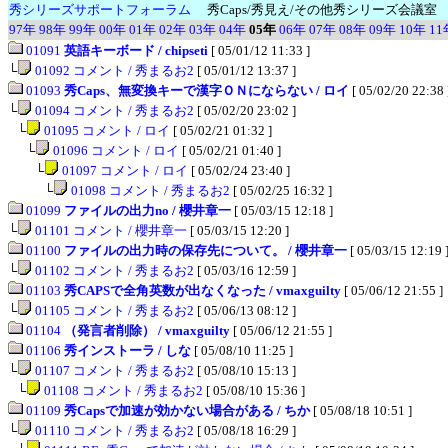
秀シリーズサポートフォーラム
秀Caps/秀見え/その他秀シリーズ会議室
97年
98年
99年
00年
01年
02年
03年
04年
05年
06年
07年
08年
09年
10年
11
01091
英語キーボード / chipseti
[ 05/01/12 11:33 ]
└
01092 コメント / 秀まるお2
[ 05/01/12 13:37 ]
01093
秀Caps、無変換キーで漢字ＯＮにならない / ロイ
[ 05/02/20 22:38 
└
01094 コメント / 秀まるお2
[ 05/02/20 23:02 ]
│
└
01095 コメント / ロイ
[ 05/02/21 01:32 ]
││
└
01096 コメント / ロイ
[ 05/02/21 01:40 ]
│││
└
01097 コメント / ロイ
[ 05/02/24 23:40 ]
││││
└
01098 コメント / 秀まるお2
[ 05/02/25 16:32 ]
01099
ファイルの出力no / 櫻井章一
[ 05/03/15 12:18 ]
└
01101 コメント / 櫻井章一
[ 05/03/15 12:20 ]
01100
ファイルの出力時の保存先について。 / 櫻井章一
[ 05/03/15 12:19 
└
01102 コメント / 秀まるお2
[ 05/03/16 12:59 ]
01103
秀CAPSで全角英数が出なくなった / vmaxguilty
[ 05/06/12 21:55 ]
└
01105 コメント / 秀まるお2
[ 05/06/13 08:12 ]
01104
（発言者削除） / vmaxguilty
[ 05/06/12 21:55 ]
01106
秀インストーラ / しな
[ 05/08/10 11:25 ]
└
01107 コメント / 秀まるお2
[ 05/08/10 15:13 ]
│
└
01108 コメント / 秀まるお2
[ 05/08/10 15:36 ]
01109
秀Capsで加速が効かない場合がある / ちか
[ 05/08/18 10:51 ]
└
01110 コメント / 秀まるお2
[ 05/08/18 16:29 ]