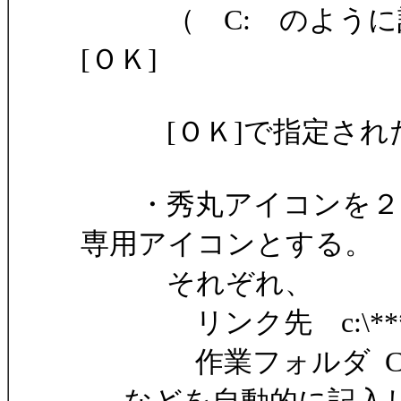
（ C: のように
[ＯＫ]
[ＯＫ]で指定された
・秀丸アイコンを２つ
専用アイコンとする。
それぞれ、
リンク先 c:\***\hidema
作業フォルダ C:4d