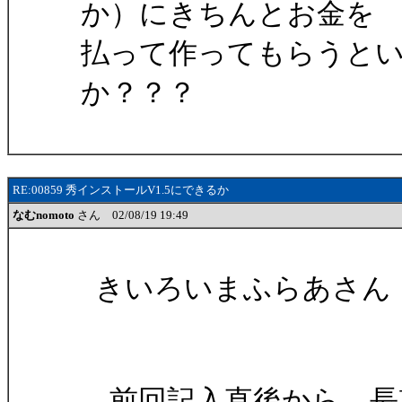
か）にきちんとお金を
払って作ってもらうと
か？？？
RE:00859 秀インストールV1.5にできるか
なむnomoto
さん 02/08/19 19:49
きいろいまふらあさん
なむno
前回記入直後から、長