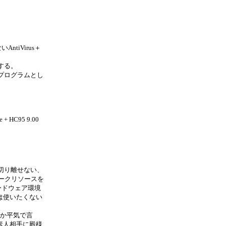
ntiVirus＋
する。
プログラムとし
C95 9.00
切り離せない、
ワークリソースを
ードウェア環境
は使いたくない
いとか平気で言
素人相手に殿様