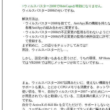
>ウィルスバスター2008でHideCapsが有効になりません。
ウィルスバスター2008のせいですね。
解決方法は、
・ウィルスバスター2008を捨てて、AntiApy系の機能を持たないA
各種AntiSpyの組み合わせに変更する。
・ウィルスバスター2008の不正変更の監視を行わないように
・ウィルスバスター2008の不正変更の監視の例外設定に許可
て登録する。
まず初めに、この辺りをチェックしてみては?
所詮、ウィルスバスターだし…。
しかし、設定の違いもあると思うけど、うちの環境、XP Home + H
では VB2008 では同じメッセージが出てこないですね…。
まぁ、ウィルスバスター2007以降みたいに、使えない機能を
サポートも素人、とにかくCPU/メモリを消費する、ネット
使い切る、等々、自分(ウィルスバスター2007～)のためにハ
が用意されていると勘違いしている、三流未満の素人ソフト
ですね。
自分で ActiveX の Kill Bit を立てただけで、サポートしな
う、ユーザをバカにした、甘い言葉とブランド名に騙される