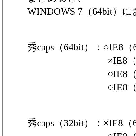
WINDOWS 7（64bi
秀caps（64bit）：○IE8（
×IE8（32bi
○IE8（64bi
○IE8（32bi
秀caps（32bit）：×IE8（