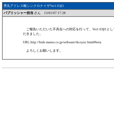
秀丸アドレス帳シンクロナイザVer1.03β1
パブリッシャー担当
さん 13/01/07 17:28
ご報告いただいた不具合への対応を行って、Ver1.03β1と
だきました。
URL:http://hide.maruo.co.jp/software/tkcsync.html#beta
よろしくお願いします。