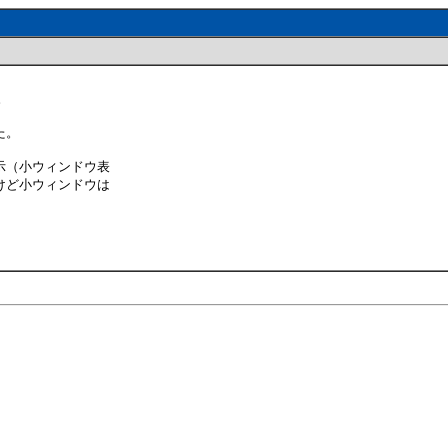
。
た。
示（小ウィンドウ表
けど小ウィンドウは