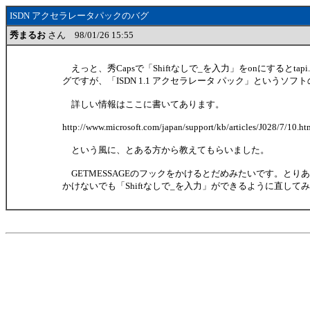
ISDN アクセラレータパックのバグ
秀まるお
さん 98/01/26 15:55
えっと、秀Capsで「Shiftなしで_を入力」をonにするとtap
グですが、「ISDN 1.1 アクセラレータ パック」というソ
詳しい情報はここに書いてあります。
http://www.microsoft.com/japan/support/kb/articles/J028/7/10.ht
という風に、とある方から教えてもらいました。
GETMESSAGEのフックをかけるとだめみたいです。とりあえ
かけないでも「Shiftなしで_を入力」ができるように直して