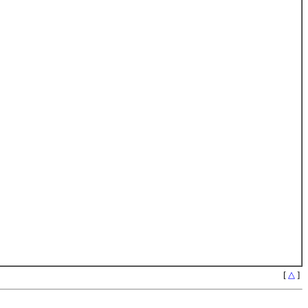
[
△
]