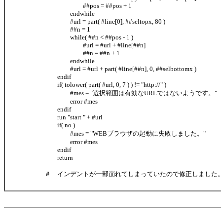
##pos = ##pos + 1
endwhile
#url = part( #line[0], ##seltopx, 80 )
##n = 1
while( ##n < ##pos - 1 )
#url = #url + #line[##n]
##n = ##n + 1
endwhile
#url = #url + part( #line[##n], 0, ##selbottomx )
endif
if( tolower( part( #url, 0, 7 ) ) != "http://" )
#mes = "選択範囲は有効なURLではないようです。"
error #mes
endif
run "start " + #url
if( no )
#mes = "WEBブラウザの起動に失敗しました。"
error #mes
endif
return
＃ インデントが一部崩れてしまっていたので修正しました。(_