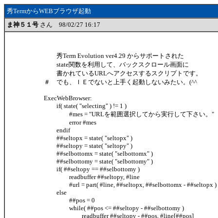
秀TermからWEBブラウザ起動
ま神５１号
さん 98/02/27 16:17
秀Term Evolution ver4.29 からサポートされた
state関数を利用して、バックスクロール画面に
書かれているURLへアクセスするスクリプトです。
＃ でも、ＩＥでないと上手く起動しないみたい。(^^ゞ
ExecWebBrowser:
if( state( "selecting" ) != 1 )
#mes = "URLを範囲選択してから実行して下さい。"
error #mes
endif
##seltopx = state( "seltopx" )
##seltopy = state( "seltopy" )
##selbottomx = state( "selbottomx" )
##selbottomy = state( "selbottomy" )
if( ##seltopy == ##selbottomy )
readbuffer ##seltopy, #line
#url = part( #line, ##seltopx, ##selbottomx - ##seltopx )
else
##pos = 0
while( ##pos <= ##seltopy - ##selbottomy )
readbuffer ##seltopy - ##pos, #line[##pos]