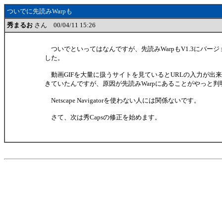
ついでに先読みWarpも
秀まるお
さん 00/04/11 15:26
ついでといってはなんですが、先読みWarpもV1.3にバー
した。
動画GIFを大量に扱うサイトを見ているとURLの入力が出
きていたんですが、原因が先読みWarpにあることがやっと
Netscape Navigatorを使わない人には関係ないです。
さて、次は秀Capsの修正を始めます。