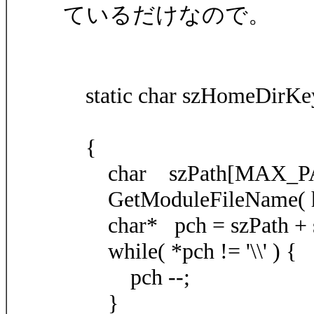
ているだけなので。
static char szHomeDirKe
{
char szPath[MAX_PA
GetModuleFileName( hInst
char* pch = szPath + st
while( *pch != '\\' ) {
pch --;
}