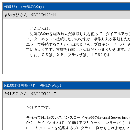
横取り丸（先読みWarp）
まめっぴ
さん 02/09/04 23:44
こんばんは。
先読みWarpを組み込んだ横取り丸を使って、ダイアルアッ
インターネットへ接続したいのですが、横取り丸を常駐した
エラーで接続することが、出来ません。プロキシ・サーバー
ているようです。常駐を解除した状態だとうまくいきます。
なお、ＯＳは、ＸＰ、ブラウザは、ＩＥ6.0です。
RE:00373 横取り丸（先読みWarp）
たけのこ
さん 02/09/05 09:17
たけのこです。
それってHTTPのレスポンスコードが500のInternal Server E
か？ そうだとすれば、問題はアプリケーションサーバ（上
HTTPリクエストを処理するプログラム）側かもしれません？