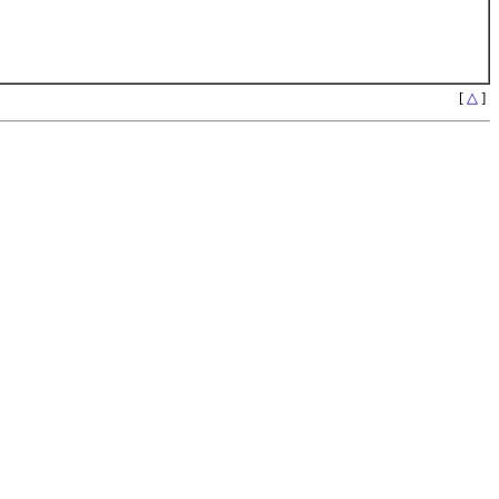
[
△
]