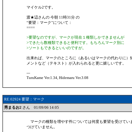
マイケル2です。
渡★辺さんの 今朝 11時31分 の
“要望：マーク”について：
====
>要望なのですが、マークが現在１種類しかできませんが
>できたら数種類できると便利です。もちろんマーク別に
>ソートもできるといいのですが。
出来れば、マークのところに（あるいはマークの代わりに）
メントなど（テキスト）が入れられると更に嬉しいです。
---
TuruKame Ver.1.34, Hidemaru Ver.3.08
RE:02924 要望：マーク
秀まるお2
さん 01/09/06 14:05
マークの種類を増やす件については何度も要望を受けてい
つけていません。