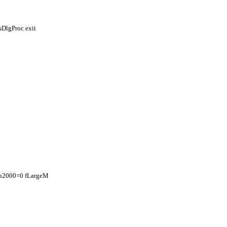
sDlgProc exit
in2000=0 fLargeM