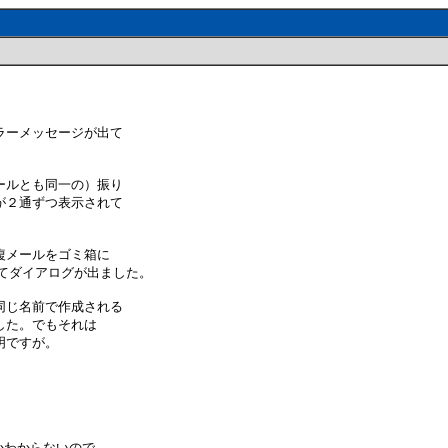
ラーメッセージが出て
ールとも同一の）振り
が２通ずつ表示されて
複メールをゴミ箱に
ってダイアログが出ました。
同じ名前で作成される
した。でもそれは
明ですが。
いかわからないので