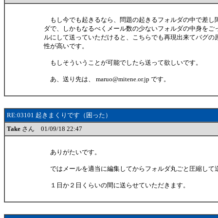
もし今でも起きるなら、問題の起きるフォルダの中で差し
ダで、しかもなるべくメール数の少ないフォルダの中身をごっ
ルにして送っていただけると、こちらでも再現出来てバグの
性が高いです。
もしそういうことが可能でしたら送って欲しいです。
あ、送り先は、 maruo@mitene.or.jp です。
RE:03101 起きまくりです（困った）
Take
さん 01/09/18 22:47
ありがたいです。
ではメールを適当に編集してからフォルダ丸ごと圧縮して
１日か２日くらいの間に送らせていただきます。