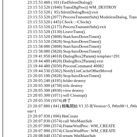
23:15:53.460 ( 101) EndSilentDialog()
23:15:53.520 (1840) TransDlgProc() WM_DESTROY
23:15:53.520 ( 95) SilentDialogBox() exit
23:15:53.520 (2077) ProcessTransmitSub() ModelessDialog, Tran
23:15:53.520 ( 445) CSock::~CSock()
23:15:53.520 (2175) ProcessTransmitSub() exit
23:15:53.520 (3130) LeaveTrans()
23:15:53.520 (5808) StartAutoDownTimer()
23:15:53.520 (5828) StopAutoDownTimer()
23:15:58.080 (5808) StartAutoDownTimer()
23:15:58.080 (5828) StopAutoDownTimer()
23:19:41.950 (4618) DialogBox2Param() template=291
23:19:44.480 (4620) DialogBox2Param() exit
23:19:44.480 (5050) ProcessCommand 40082
23:19:44.530 (5362) NotifyListCacheOffsetMoved
23:20:05.190 (5828) StopAutoDownTimer()
23:20:05.240 (4195) folder destroy
23:20:05.300 (4758) title destroy
23:20:05.300 (4936) view destroy
23:20:05.300 (1071) will Cleanup()
23:20:05.350 (1074) 終了
23:20:07.880 ( 841) 鶴亀開始 V1.35 IEVersion=5, fWin98=1, fW
em=1
23:20:07.930 ( 696) HmCreate
23:20:07.930 (3574) call WinMainSub
23:20:07.990 (3574) FrameWndProc: WM_CREATE
23:20:07.990 (3574) ClientWndProc: WM_CREATE
23:20:08.040 (3574) return WinMainSub