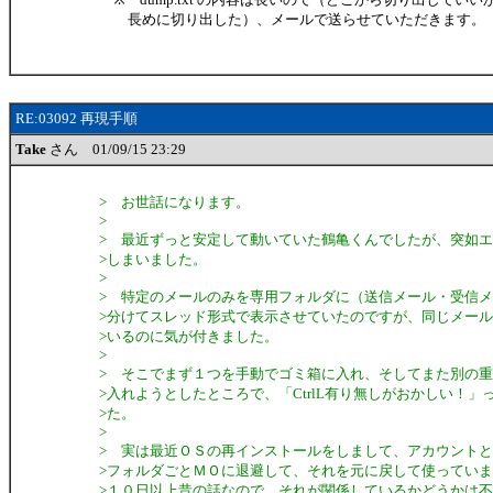
長めに切り出した）、メールで送らせていただきます。
RE:03092 再現手順
Take
さん 01/09/15 23:29
> お世話になります。
>
> 最近ずっと安定して動いていた鶴亀くんでしたが、突如
>しまいました。
>
> 特定のメールのみを専用フォルダに（送信メール・受信
>分けてスレッド形式で表示させていたのですが、同じメー
>いるのに気が付きました。
>
> そこでまず１つを手動でゴミ箱に入れ、そしてまた別の
>入れようとしたところで、「CtrlL有り無しがおかしい！
>た。
>
> 実は最近ＯＳの再インストールをしまして、アカウント
>フォルダごとＭＯに退避して、それを元に戻して使ってい
>１０日以上昔の話なので、それが関係しているかどうかは