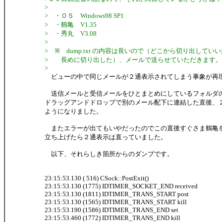
>
> ・ＯＳ Windows98 SP1
> ・鶴亀 V1.35
> ・秀丸 V3.08
>
> ※ dump.txt の内容は長いので（どこから切り出して
> 長めに切り出した）、メールで送らせていただきます。
>
ビューの中で同じメールが２通表示されてしまう事象が再
送信メールと受信メールをひとまとめにしているフォルダ
ドラッグアンドドロップで別のメール配下に連結した直後、
ようになりました。
またエラーが出てもいやだったのでこの直後すぐさま鶴亀
立ち上げたら２通表示は直っていました。
以下、それらしき箇所からのダンプです。
23:15:53.130 ( 516) CSock::PostExit()
23:15:53.130 (1775) IDTIMER_SOCKET_END received
23:15:53.130 (1811) IDTIMER_TRANS_START post
23:15:53.130 (1565) IDTIMER_TRANS_START kill
23:15:53.190 (1586) IDTIMER_TRANS_END set
23:15:53.460 (1772) IDTIMER_TRANS_END kill