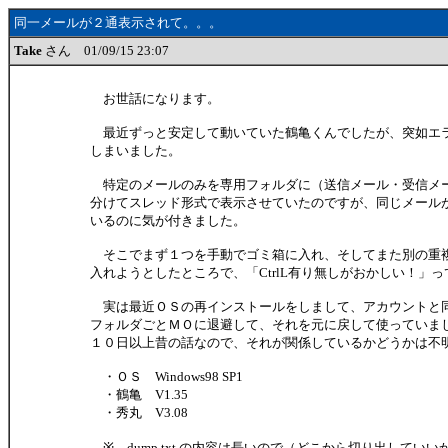
同一メールが２通表示されて。。。
Take
さん 01/09/15 23:07
お世話になります。
最近ずっと安定して動いていた鶴亀くんでしたが、突如エ
しまいました。
特定のメールのみを専用フォルダに（送信メール・受信メ
分けてスレッド形式で表示させていたのですが、同じメール
いるのに気が付きました。
そこでまず１つを手動でゴミ箱に入れ、そしてまた別の重
入れようとしたところで、「CtrlL有り無しがおかしい！」
実は最近ＯＳの再インストールをしまして、アカウントと
フォルダごとＭＯに退避して、それを元に戻して使っていま
１０日以上昔の話なので、それが関係しているかどうかは不
・ＯＳ Windows98 SP1
・鶴亀 V1.35
・秀丸 V3.08
※ dump.txt の内容は長いので（どこから切り出してい