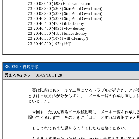
23:20:08.040 ( 698) HmCreate return
23:20:08.320 (5808) StartAutoDownTimer()
23:20:08.320 (5828) StopAutoDownTimer()
23:20:40.390 (5828) StopAutoDownTimer()
23:20:40.450 (4758) title destroy
23:20:40.450 (4936) view destroy
23:20:40.500 (4195) folder destroy
23:20:40.500 (1071) will Cleanup()
23:20:40.500 (1074) 終了
RE:03093 再現手順
秀まるお2
さん 01/09/16 11:28
実は以前にもメールが二重になるトラブルが起きたことが
ときは再現方法が分からずに、「メール一覧の作成し直し」
まいました。
今回も、たぶん鶴亀メール起動時に「メール一覧を作成し
聞いてくるはずで、そのときに「はい」とすれば復旧すると
もしそれでもまた起きるようでしたら連絡ください。
とりあえず送ったいただいたdump.txtから原因を考えてみ