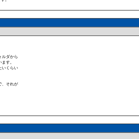
ォルダから
います。
いたいくらい
で、それが