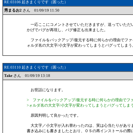
RE:03106 起きまくりです（困った）
秀まるお2
さん 01/09/19 11:50
一応ここにコメントさせていただきますが、送っていただ
かげでバグが再現し、バグ修正も出来ました。
ファイルをバックアップ/復元する時に何らかの理由でファ
ォルダ名の大文字/小文字が変わってしまうとバグってしまう
RE:03110 起きまくりです（困った）
Take
さん 01/09/19 13:18
お世話になります。
> ファイルをバックアップ/復元する時に何らかの理由でフ
>ォルダ名の大文字/小文字が変わってしまうとバグってしま
原因判明して良かったです。
大文字／小文字が入れ替わったのは、実は心当たりがあり
書き込みにも書きましたとおり、ＯＳの再インストールの際