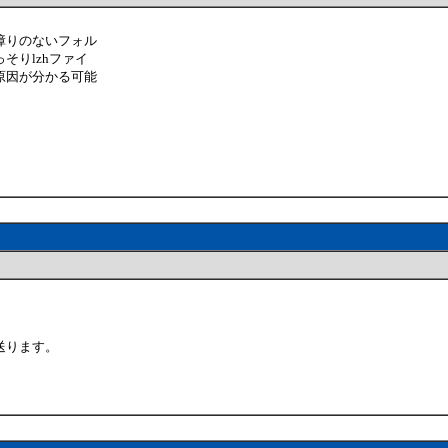
障りのないフォル
そりlzhファイ
原因が分かる可能
送ります。