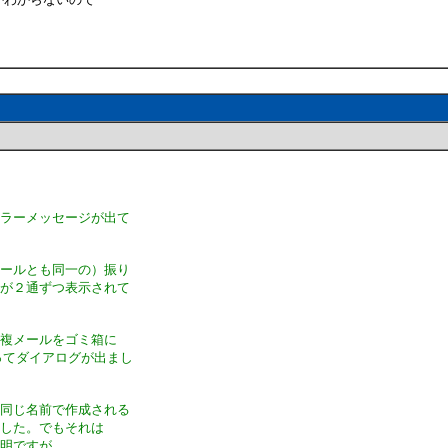
エラーメッセージが出て
メールとも同一の）振り
ルが２通ずつ表示されて
重複メールをゴミ箱に
」ってダイアログが出まし
と同じ名前で作成される
ました。でもそれは
不明ですが。