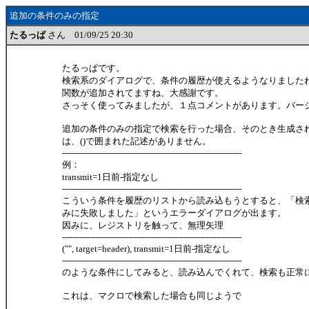
追加の条件のみの指定
たるっぱ
さん 01/09/25 20:30
たるっぱです。
検索系のダイアログで、条件の履歴が使えるようなりました
関数が追加されてますね、大感謝です。
さっそく使ってみましたが、１点コメントがあります。バージョ
追加の条件のみの指定で検索を行った場合、そのとき生成さ
は、()で囲まれた記述がありません。
-----------------------------------------------------------------
例：
transmit=1日前-指定なし
-----------------------------------------------------------------
こういう条件を履歴のリストから読み込もうとすると、「検
みに失敗しました」というエラーダイアログが出ます。
因みに、レジストリを触って、無理矢理
-----------------------------------------------------------------
("", target=header), transmit=1日前-指定なし
-----------------------------------------------------------------
のような条件にしてみると、読み込んでくれて、検索も正常
これは、マクロで検索した場合も同じようで