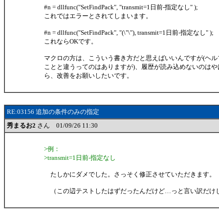
#n = dllfunc("SetFindPack", "transmit=1日前-指定なし" );
これではエラーとされてしまいます。
#n = dllfunc("SetFindPack", "(\"\"), transmit=1日前-指定なし" );
これならOKです。
マクロの方は、こういう書き方だと思えばいいんですが(ヘル
ことと違うってのはありますが)、履歴が読み込めないのはや
ら、改善をお願いしたいです。
RE:03156 追加の条件のみの指定
秀まるお2
さん 01/09/26 11:30
>例：
>transmit=1日前-指定なし
たしかにダメでした。さっそく修正させていただきます。
（この辺テストしたはずだったんだけど…っと言い訳だけ