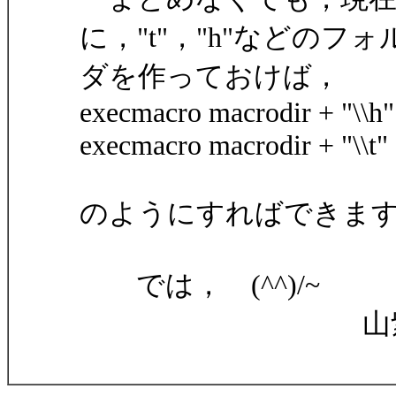
に，"t"，"h"などのフォ
ダを作っておけば，
execmacro macrodir + "\\h"
execmacro macrodir + "\\t" 
のようにすればできま
では， (^^)/~
山紫水