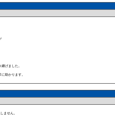
が
。
き継げました。
常に助かります。
現しません。