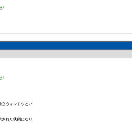
ミが
ミが
独立ウィンドウとい
示された状態になり