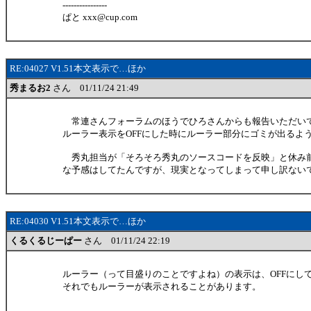
----------------
ぱと xxx@cup.com
RE:04027 V1.51本文表示で…ほか
秀まるお2
さん 01/11/24 21:49
常連さんフォーラムのほうでひろさんからも報告いただい
ルーラー表示をOFFにした時にルーラー部分にゴミが出るよ
秀丸担当が「そろそろ秀丸のソースコードを反映」と休み
な予感はしてたんですが、現実となってしまって申し訳ない
RE:04030 V1.51本文表示で…ほか
くるくるじーぱー
さん 01/11/24 22:19
ルーラー（って目盛りのことですよね）の表示は、OFFにし
それでもルーラーが表示されることがあります。