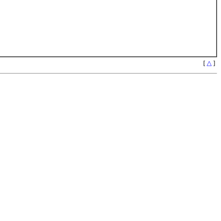
[
△
]