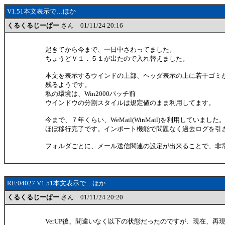
V1.51本文表示で…ほか
くるくるじーぱー
さん 01/11/24 20:16
起きてから今まで、一日中さわってました。
ちょうどＶ１．５１が出たので入れ替えました。
本文を表示するウインドの上部、ヘッダ表示の上に若干ゴミ
残るようです。
私の環境は、Win2000パッチ前
ウインドウの分割スタイルは規定値のまま利用してます。
今まで、７年くらい、WeMail(WinMail)を利用していました
ほぼ移行完了です。インポート機能で問題なく過去ログを引
フォルダごとに、メール送信関連の設定が出来ることで、非
RE:04027 V1.51本文表示で…ほか
くるくるじーぱー
さん 01/11/24 20:20
VerUP後、間違いなく以下の状態だったのですが、現在、再