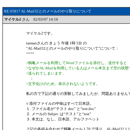
RE:05817 AL-Mail32とのメールのやり取りについて
マイケル2
さん 02/03/07 14:16
マイケル2です。
tarmanさんの きょう 午後 1時 5分 の
“AL-Mail32とのメールのやり取りについて”について：
====
>鶴亀メールを利用してWordファイルを添付し、送付すると
>なぜかAL-Mailを利用している人はメール本文まで空の状態
>送られてしまいます。
：
>文字化けのため、表示されないようです。
私の方で下記の通りの実験してみましたが、問題ありません
○ 添付ファイルの中味はすべて日本語。
１. ファイル名が“テスト.doc” と“test.doc”
２. メールの Subjet: は“テスト”と“test”
３. 本文は、なし、日本語、アルファベット
上記の各組み合わせで鶴亀メール 1.70 で送り、AL-Mail32 1.1