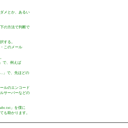
とダメとか、あるい
以下の方法で判断で
選択する。
く・このメール
る。
.」で、例えば
...」で、先ほどの
メールのエンコード
ールサーバーなどの
.txt」を僕に
とても助かります。