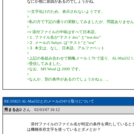
なにか他に原因があるのでしょうかね。
>>文字化けのため、表示されないようです。
>
>私の方で下記の通りの実験してみましたが、問題ありませ
>
>○ 添付ファイルの中味はすべて日本語。
>１. ファイル名が“テスト.doc” と“test.doc”
>２. メールの Subjet: は“テスト”と“test”
>３. 本文は、なし、日本語、アルファベット
>
>上記の各組み合わせで鶴亀メール 1.70 で送り、AL-Mail32 1.
>受信してみました。
>なお、MS Word は 2000 です。
>
>なんか、別の条件があるのでしょうかねぇ…。
RE:05821 AL-Mail32とのメールのやり取りについて
秀まるお2
さん 02/03/07 16:12
添付ファイルのファイル名が特定の条件を満たしていると
は機種依存文字を使っているとダメとか？