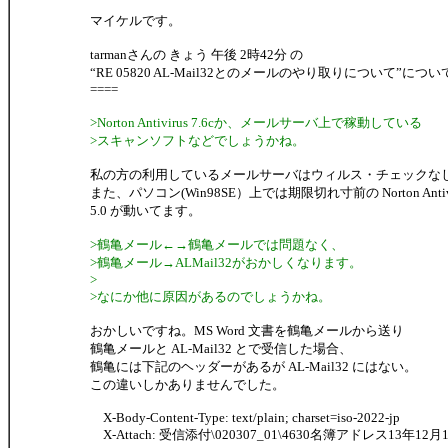
マイケルです。
tarmanさんの きょう 午後 2時42分 の
“RE 05820 AL-Mail32とのメールのやり取りについて”につい
====
>Norton Antivirus 7.6cか、メールサーバ上で稼動している
>スキャンソフトなどでしょうかね。
私の方の利用しているメールサーバはウィルス・チェックな
また、パソコン(Win98SE）上では期限切れ寸前の Norton Antivi
5.0 が動いてます。
>鶴亀メール←→鶴亀メールでは問題なく、
>鶴亀メール→ALMail32がおかしくなります。
>
>なにか他に原因があるのでしょうかね。
おかしいですね。MS Word 文書を鶴亀メールから送り
鶴亀メールと AL-Mail32 とで受信した場合、
鶴亀には下記のヘッダーがあるが AL-Mail32 にはない。
この違いしかありませんでした。
X-Body-Content-Type: text/plain; charset=iso-2022-jp
X-Attach: 受信添付\020307_01\4630名簿アドレス13年12月17