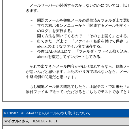
メールサーバーが関係するのかしないのかについては、以
きます。
－ 問題のメールを鶴亀メールの送信済みフォルダ上で選
－ マウス右ボタンメニューから「関連するメールを開く
のログ」を実行する。
－ 開く方法を聞いてくるので、「そのまま開く」とする
－ 出てきたログ上で、「ファイル・名前を付けて保存...
abc.txtのようなファイル名で保存する。
－ 今度はAL-MAILにて、「フォルダ・ファイル取り込み.
abc.txtを指定してインポートしてみる。
それで出てきたメール内容がやはり壊れてるなら、鶴亀メ
が悪いんだと思います。上記のやり方で壊れないなら、メー
中継点側の問題だと思います。
もし鶴亀メール側の問題でしたら、上記テストで出来た「abc.
添付ファイルで送っていただけるとこちらでテストできてと
RE:05821 AL-Mail32とのメールのやり取りについて
マイケル2
さん 02/03/07 16:31