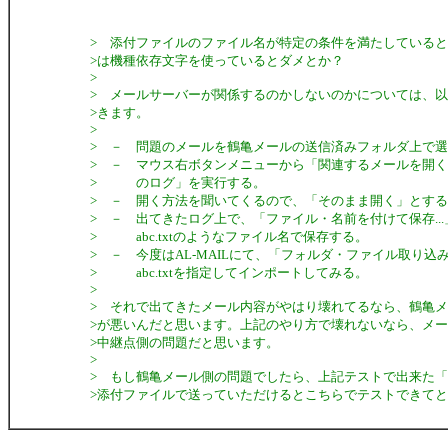
> 添付ファイルのファイル名が特定の条件を満たしている
>は機種依存文字を使っているとダメとか？
>
> メールサーバーが関係するのかしないのかについては、
>きます。
>
> － 問題のメールを鶴亀メールの送信済みフォルダ上で
> － マウス右ボタンメニューから「関連するメールを開
> のログ」を実行する。
> － 開く方法を聞いてくるので、「そのまま開く」とす
> － 出てきたログ上で、「ファイル・名前を付けて保存..
> abc.txtのようなファイル名で保存する。
> － 今度はAL-MAILにて、「フォルダ・ファイル取り込み
> abc.txtを指定してインポートしてみる。
>
> それで出てきたメール内容がやはり壊れてるなら、鶴亀
>が悪いんだと思います。上記のやり方で壊れないなら、メ
>中継点側の問題だと思います。
>
> もし鶴亀メール側の問題でしたら、上記テストで出来た「abc
>添付ファイルで送っていただけるとこちらでテストできて