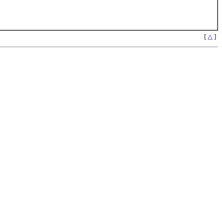
[
△
]