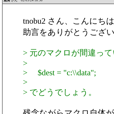
鹿角
さん 02/05/24 18:56
tnobu2 さん、こんに
助言をありがとうござ
> 元のマクロが間違っ
>
> $dest = "c:\\data";
>
> でどうでしょう。
残念ながらマクロ自体