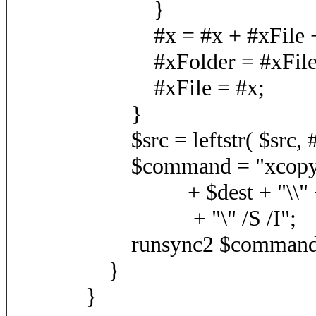
}
#x = #x + #xFile +
#xFolder = #xFile
#xFile = #x;
}
$src = leftstr( $src, #x
$command = "xcopy.exe 
+ $dest + "\\" + midst
+ "\" /S /I";
runsync2 $command
}
}