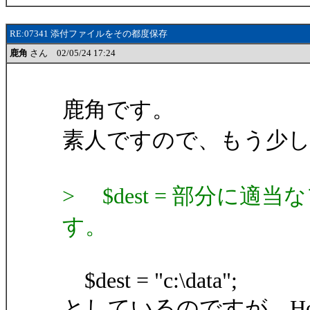
RE:07341 添付ファイルをその都度保存
鹿角
さん 02/05/24 17:24
鹿角です。
素人ですので、もう少
> $dest = 部分に
す。
$dest = "c:\data";
としているのですが、HomeDi