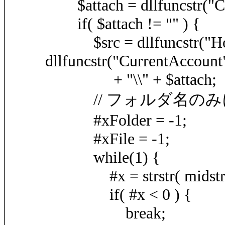
$attach = dllfuncstr("Cu
if( $attach != "" ) {
$src = dllfuncstr("Ho
dllfuncstr("CurrentAccount
+ "\\" + $attach;
// フォルダ名のみ
#xFolder = -1;
#xFile = -1;
while(1) {
#x = strstr( midstr( $src
if( #x < 0 ) {
break;