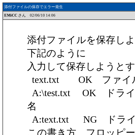
添付ファイルの保存でエラー発生
EMiCC
さん 02/06/10 14:06
添付ファイルを保存し
下記のように
入力して保存しようと
text.txt OK ファ
A:\test.txt O
名
A:text.txt NG 
この書き方、フロッピ