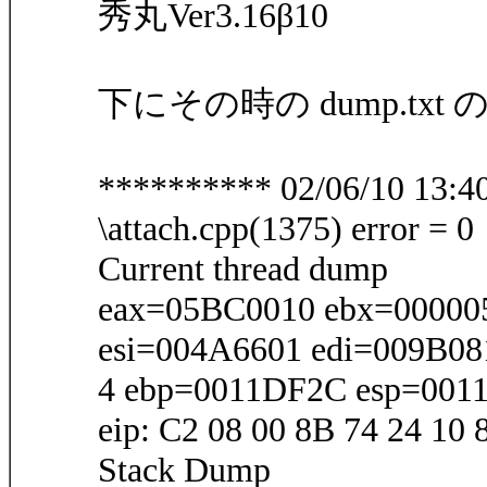
秀丸Ver3.16β10
下にその時の dump.t
********** 02/06/10 13:4
\attach.cpp(1375) error = 0
Current thread dump
eax=05BC0010 ebx=00000
esi=004A6601 edi=009B08
4 ebp=0011DF2C esp=001
eip: C2 08 00 8B 74 24 10
Stack Dump