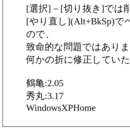
[選択]－[切り抜き]で
[やり直し](Alt+Bk
ので、
致命的な問題ではあり
何かの折に修正してい
鶴亀:2.05
秀丸:3.17
WindowsXPHome