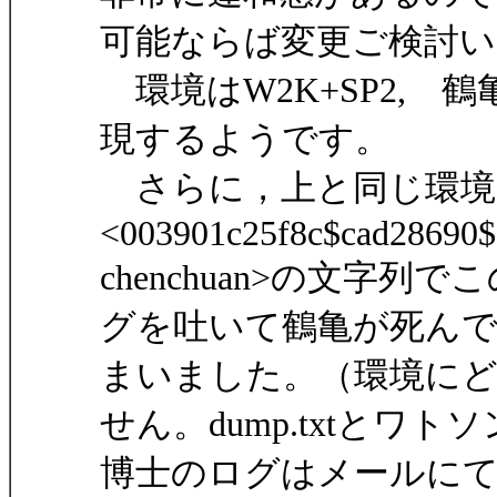
可能ならば変更ご検討
環境はW2K+SP2, 鶴亀
現するようです。
さらに，上と同じ環境
<003901c25f8c$cad28690
chenchuan>の文字
グを吐いて鶴亀が死ん
まいました。（環境に
せん。dump.txtとワトソ
博士のログはメールに