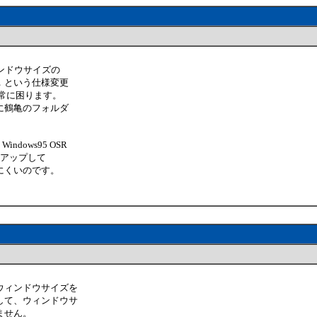
ンドウサイズの
，という仕様変更
非常に困ります。
に鶴亀のフォルダ
 Windows95 OSR
話よりアップして
みにくいのです。
ウィンドウサイズを
して、ウィンドウサ
ません。