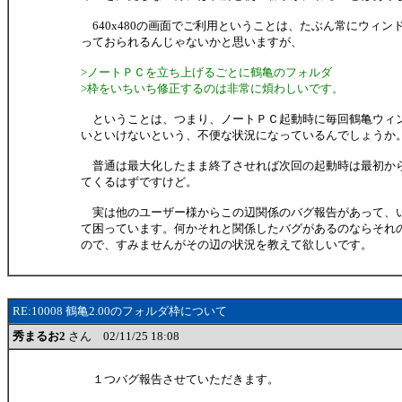
640x480の画面でご利用ということは、たぶん常にウィン
っておられるんじゃないかと思いますが、
>ノートＰＣを立ち上げるごとに鶴亀のフォルダ
>枠をいちいち修正するのは非常に煩わしいです。
ということは、つまり、ノートＰＣ起動時に毎回鶴亀ウィ
いといけないという、不便な状況になっているんでしょうか
普通は最大化したまま終了させれば次回の起動時は最初か
てくるはずですけど。
実は他のユーザー様からこの辺関係のバグ報告があって、
て困っています。何かそれと関係したバグがあるのならそれ
ので、すみませんがその辺の状況を教えて欲しいです。
RE:10008 鶴亀2.00のフォルダ枠について
秀まるお2
さん 02/11/25 18:08
１つバグ報告させていただきます。