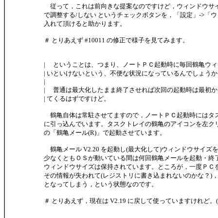
従って，これは前向きな提案なのですけど，ウィンドウサ
で調整する/しない というチェックボタンを，「設定」->「
入れて頂けると助かります。
＃ とりあえず #10011 の修正で様子を見てみます。
| ということは、つまり、ノートＰＣ起動時に毎回鶴亀ウ
| いといけないという、不便な状況になっているんでしょうか
|
| 普通は最大化したまま終了させれば次回の起動時は最初
| てくるはずですけど。
鶴亀自体は常駐させてますので，ノートＰＣ起動時にはタ
に引っ込んでいます。タスクトレイの鶴亀のアイコンを左ク
の「鶴亀メール(R)」で起動させています。
鶴亀メール V2.20 を起動し(最大化して)ウィンドウサイズ
少なくともＯＳが動いている間は何回鶴亀メールを起動・終
ウィンドウサイズは保持されています。ところが，一度ＰＣ
その情報が失われて(レジストリに書き込まれないのかな？)
となってしまう，という状態なのです。
＃ とりあえず，現在は V2.19 に戻して使っていますけれど。(^^