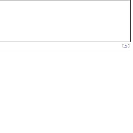
[
△
]