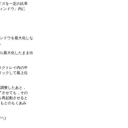
イズを一定の比率
ウィンドウ」内に
ィンドウを最大化しな
。
から最大化したまま出
スクトレイ内の中
リックして最上位
を調整したあと，
了させても，その
を再起動させると
，もとのもくあみ
;)