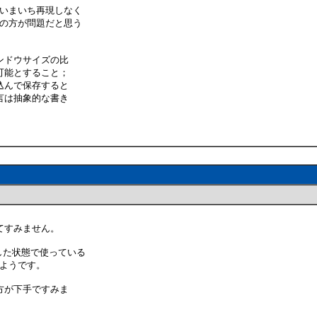
、いまいち再現しなく
れの方が問題だと思う
ンドウサイズの比
可能とすること；
込んで保存すると
言は抽象的な書き
てすみません。
した状態で使っている
うようです。
方が下手ですみま