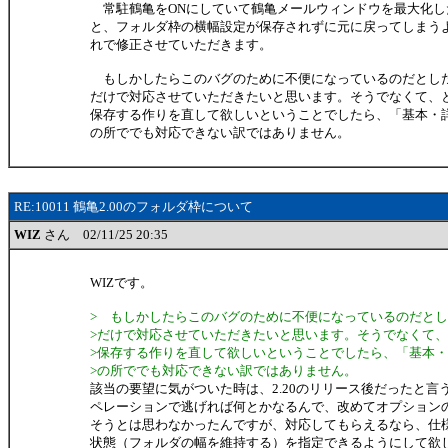
常駐鶴亀をONにしていて鶴亀メールウィンドウを最大化し
と、フォルダ枠の横幅設定が保存されずに元に戻ってしまう
れで修正させていただきます。
もしかしたらこのバグのために不便になっているのだとし
だけで対応させていただきたいと思います。そうでなくて、
保存する作りを直して欲しいということでしたら、「基本・
の所ででも対応できない訳ではありません。
RE:10011 鶴亀2.00のフォルダ枠について
WIZ
さん 02/11/25 20:35
WIZです。
> もしかしたらこのバグのために不便になっているのだと
>だけで対応させていただきたいと思います。そうでなくて
>保存する作りを直して欲しいということでしたら、「基本
>の所ででも対応できない訳ではありません。
該当の要望に気がついた時は、2.20のリリース後だったと言
ペレーションで逃げれば何とかなるんで、改めてオプション
そうとは思わなかったんですが、対応してもらえるなら、仕
状態（フォルダの幅を維持する）を指定できるようにして欲