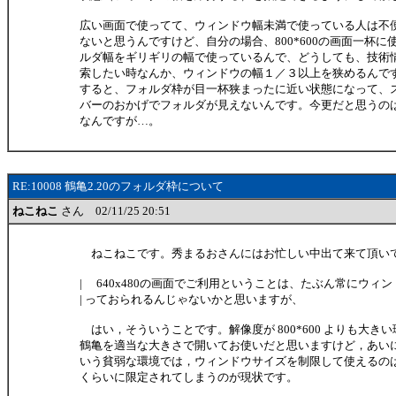
広い画面で使ってて、ウィンドウ幅未満で使っている人は不
ないと思うんですけど、自分の場合、800*600の画面一杯に
ルダ幅をギリギリの幅で使っているんで、どうしても、技術
索したい時なんか、ウィンドウの幅１／３以上を狭めるんで
すると、フォルダ枠が目一杯狭まったに近い状態になって、
バーのおかげでフォルダが見えないんです。今更だと思うの
なんですが…。
RE:10008 鶴亀2.20のフォルダ枠について
ねこねこ
さん 02/11/25 20:51
ねこねこです。秀まるおさんにはお忙しい中出て来て頂い
| 640x480の画面でご利用ということは、たぶん常にウィ
| っておられるんじゃないかと思いますが、
はい，そういうことです。解像度が 800*600 よりも大き
鶴亀を適当な大きさで開いてお使いだと思いますけど，あいにく 6
いう貧弱な環境では，ウィンドウサイズを制限して使えるの
くらいに限定されてしまうのが現状です。