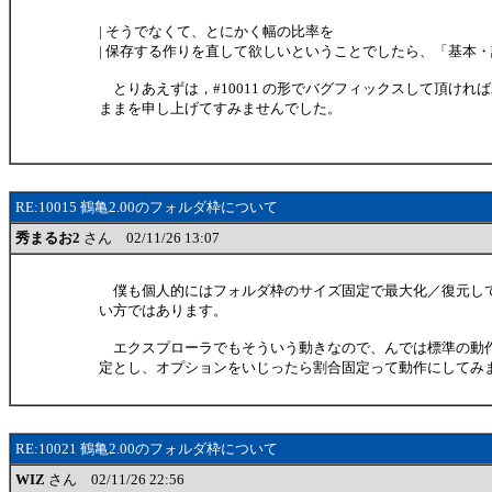
| そうでなくて、とにかく幅の比率を
| 保存する作りを直して欲しいということでしたら、「基本
とりあえずは，#10011 の形でバグフィックスして頂けれ
ままを申し上げてすみませんでした。
RE:10015 鶴亀2.00のフォルダ枠について
秀まるお2
さん 02/11/26 13:07
僕も個人的にはフォルダ枠のサイズ固定で最大化／復元し
い方ではあります。
エクスプローラでもそういう動きなので、んでは標準の動
定とし、オプションをいじったら割合固定って動作にしてみ
RE:10021 鶴亀2.00のフォルダ枠について
WIZ
さん 02/11/26 22:56