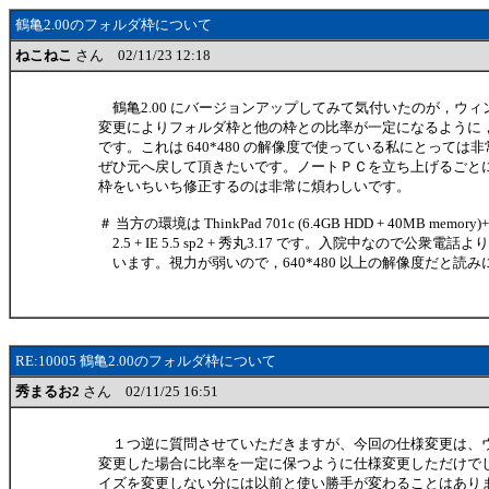
鶴亀2.00のフォルダ枠について
ねこねこ
さん 02/11/23 12:18
鶴亀2.00 にバージョンアップしてみて気付いたのが，ウィ
変更によりフォルダ枠と他の枠との比率が一定になるように
です。これは 640*480 の解像度で使っている私にとっては
ぜひ元へ戻して頂きたいです。ノートＰＣを立ち上げるごと
枠をいちいち修正するのは非常に煩わしいです。
＃ 当方の環境は ThinkPad 701c (6.4GB HDD + 40MB memory)+
2.5 + IE 5.5 sp2 + 秀丸3.17 です。入院中なので公衆電
います。視力が弱いので，640*480 以上の解像度だと読
RE:10005 鶴亀2.00のフォルダ枠について
秀まるお2
さん 02/11/25 16:51
１つ逆に質問させていただきますが、今回の仕様変更は、
変更した場合に比率を一定に保つように仕様変更しただけで
イズを変更しない分には以前と使い勝手が変わることはあり