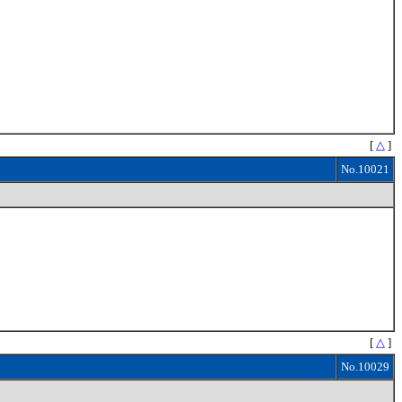
[
△
]
No.10021
[
△
]
No.10029