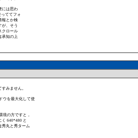
便には思わ
使っててフォ
情報とか検
すが、そう
スクロール
は承知の上
てすみません。
ンドウを最大化して使
い環境の方ですと，
40*480 と
は秀丸と秀ターム