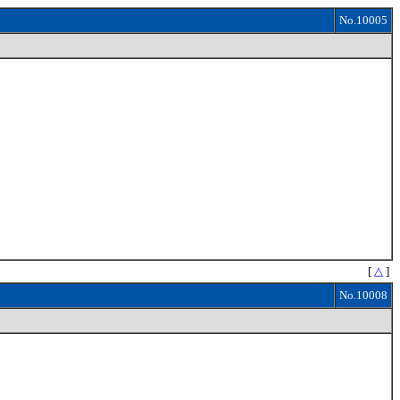
No.10005
[
△
]
No.10008