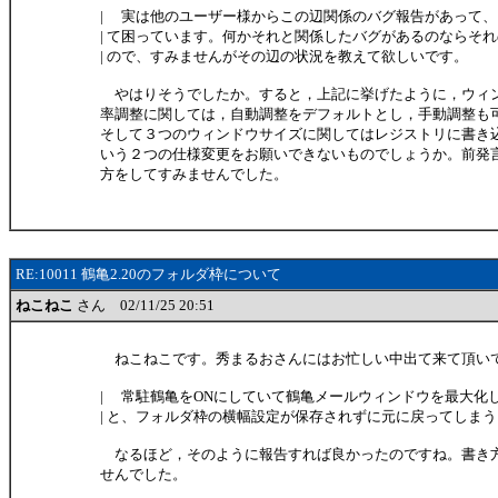
| 実は他のユーザー様からこの辺関係のバグ報告があって
| て困っています。何かそれと関係したバグがあるのならそ
| ので、すみませんがその辺の状況を教えて欲しいです。
やはりそうでしたか。すると，上記に挙げたように，ウィ
率調整に関しては，自動調整をデフォルトとし，手動調整も
そして３つのウィンドウサイズに関してはレジストリに書き
いう２つの仕様変更をお願いできないものでしょうか。前発
方をしてすみませんでした。
RE:10011 鶴亀2.20のフォルダ枠について
ねこねこ
さん 02/11/25 20:51
ねこねこです。秀まるおさんにはお忙しい中出て来て頂い
| 常駐鶴亀をONにしていて鶴亀メールウィンドウを最大化
| と、フォルダ枠の横幅設定が保存されずに元に戻ってしま
なるほど，そのように報告すれば良かったのですね。書き
せんでした。