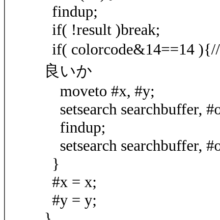
findup;
if( !result )break;
if( colorcode&14==
良いか
moveto #x, #y;
setsearch searchbuffer, #o
findup;
setsearch searchbuffer, #o
}
#x = x;
#y = y;
}