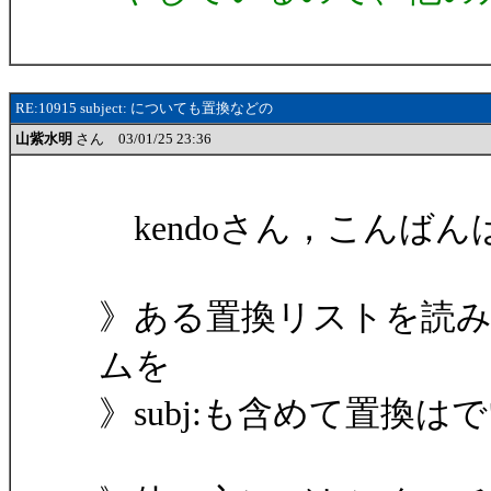
RE:10915 subject: についても置換などの
山紫水明
さん 03/01/25 23:36
kendoさん，こんばん
》ある置換リストを読み
ムを
》subj:も含めて置換