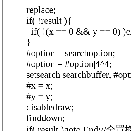
replace;
if( !result ){
if( !(x == 0 && y == 0) )
}
#option = searchoption;
#option = #option|4^4;
setsearch searchbuffer, #opt
#x = x;
#y = y;
disabledraw;
finddown;
if( result )goto End;/