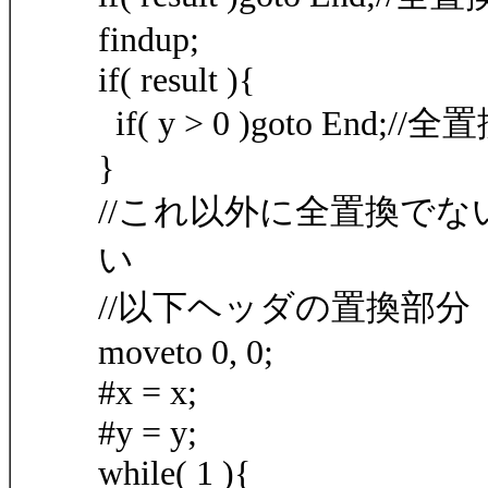
findup;
if( result ){
if( y > 0 )goto End;
}
//これ以外に全置換で
い
//以下ヘッダの置換部分
moveto 0, 0;
#x = x;
#y = y;
while( 1 ){