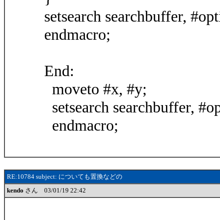
setsearch searchbuffer, #opt
endmacro;
End:
moveto #x, #y;
setsearch searchbuffer, #op
endmacro;
RE:10784 subject: についても置換などの
kendo
さん 03/01/19 22:42