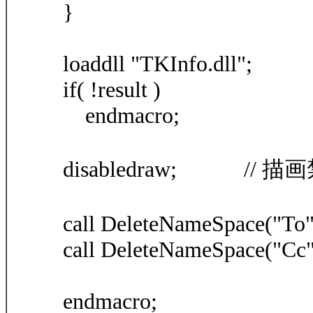
}
loaddll "TKInfo.dll";
if( !result )
endmacro;
disabledraw; // 描
call DeleteNameSpace("To"
call DeleteNameSpace("Cc"
endmacro;