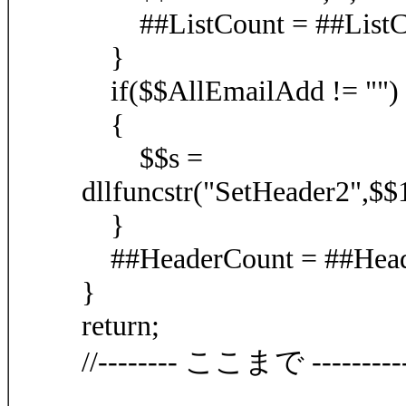
##ListCount = ##ListCo
}
if($$AllEmailAdd != "")
{
$$s =
dllfuncstr("SetHeader2",$
}
##HeaderCount = ##Heade
}
return;
//-------- ここまで ------------