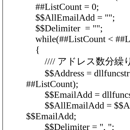
##ListCount = 0;
$$AllEmailAdd = "";
$$Delimiter = "";
while(##ListCount < ##L
{
//// アドレス数分繰
$$Address = dllfuncstr("
##ListCount);
$$EmailAdd = dllfuncstr
$$AllEmailAdd = $$AllE
$$EmailAdd;
$$Delimiter = ", ";