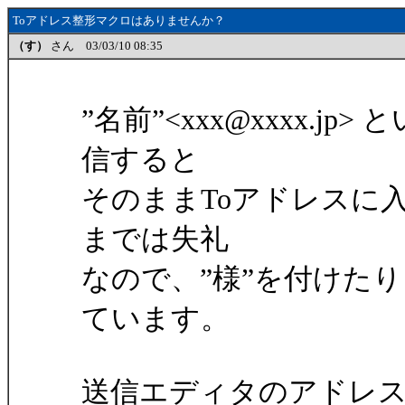
Toアドレス整形マクロはありませんか？
（す）
さん 03/03/10 08:35
”名前”<xxx@xxxx.
信すると
そのままToアドレスに
までは失礼
なので、”様”を付けた
ています。
送信エディタのアドレス