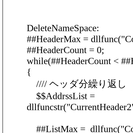
DeleteNameSpace:
##HeaderMax = dllfunc("C
##HeaderCount = 0;
while(##HeaderCount < #
{
//// ヘッダ分繰り返し
$$AddrssList =
dllfuncstr("CurrentHeader
##ListMax = dllfunc("Cou