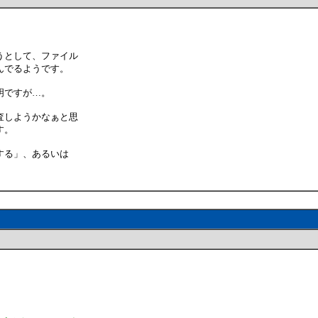
うとして、ファイル
んでるようです。
明ですが…。
査しようかなぁと思
す。
する」、あるいは