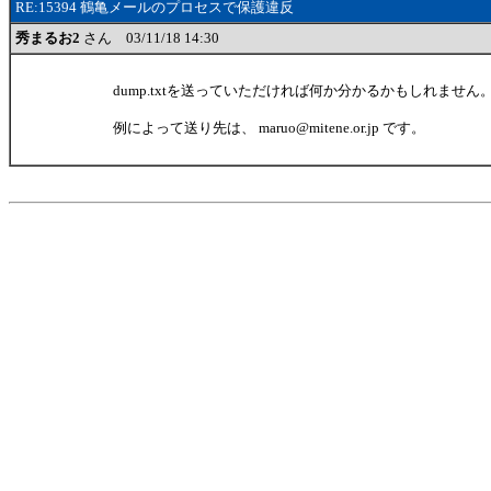
RE:15394 鶴亀メールのプロセスで保護違反
秀まるお2
さん 03/11/18 14:30
dump.txtを送っていただければ何か分かるかもしれません
例によって送り先は、 maruo@mitene.or.jp です。