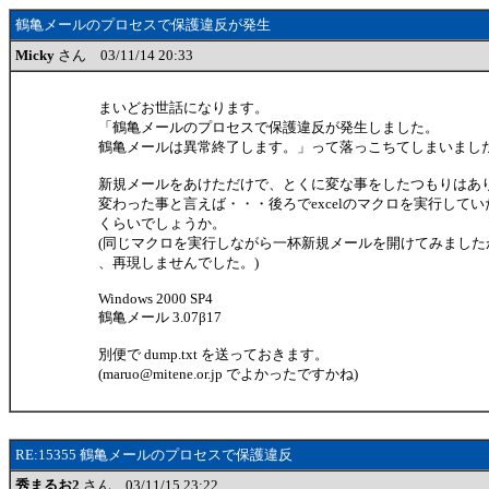
鶴亀メールのプロセスで保護違反が発生
Micky
さん 03/11/14 20:33
まいどお世話になります。
「鶴亀メールのプロセスで保護違反が発生しました。
鶴亀メールは異常終了します。」って落っこちてしまいまし
新規メールをあけただけで、とくに変な事をしたつもりはあ
変わった事と言えば・・・後ろでexcelのマクロを実行してい
くらいでしょうか。
(同じマクロを実行しながら一杯新規メールを開けてみました
、再現しませんでした。)
Windows 2000 SP4
鶴亀メール 3.07β17
別便で dump.txt を送っておきます。
(maruo@mitene.or.jp でよかったですかね)
RE:15355 鶴亀メールのプロセスで保護違反
秀まるお2
さん 03/11/15 23:22