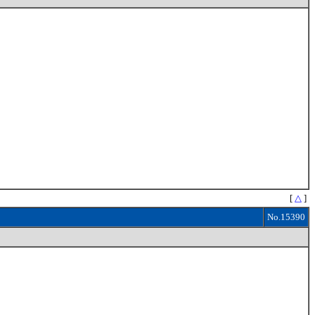
[
△
]
No.15390