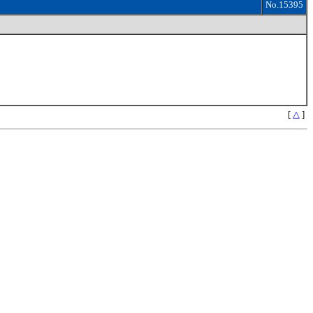
No.15395
[
△
]