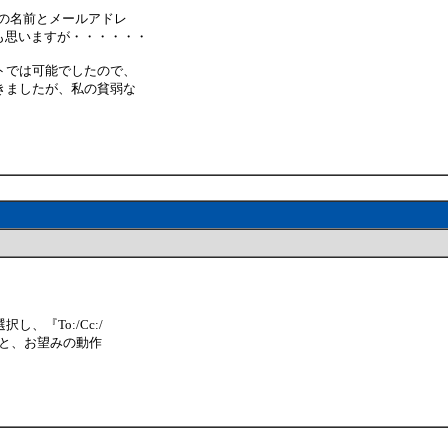
の名前とメールアドレ
も思いますが・・・・・・
トでは可能でしたので、
きましたが、私の貧弱な
『To:/Cc:/
ると、お望みの動作