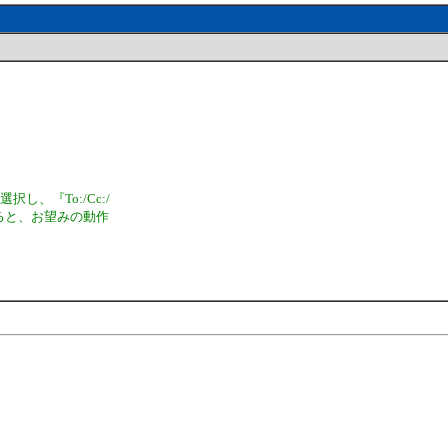
、『To:/Cc:/
すると、お望みの動作