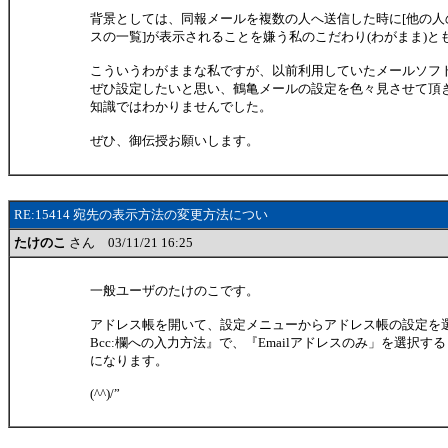
背景としては、同報メールを複数の人へ送信した時に[他の人
スの一覧]が表示されることを嫌う私のこだわり(わがまま)と
こういうわがままな私ですが、以前利用していたメールソフ
ぜひ設定したいと思い、鶴亀メールの設定を色々見させて頂
知識ではわかりませんでした。
ぜひ、御伝授お願いします。
RE:15414 宛先の表示方法の変更方法につい
たけのこ
さん 03/11/21 16:25
一般ユーザのたけのこです。
アドレス帳を開いて、設定メニューからアドレス帳の設定を選択し、
Bcc:欄への入力方法』で、『Emailアドレスのみ」を選択す
になります。
(^^)/”