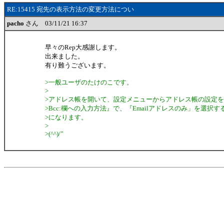
RE:15415 宛先の表示方法の変更方法につい
pacho
さん 03/11/21 16:37
早々のRep大感謝します。
出来ました。
有り難うございます。
>一般ユーザのたけのこです。
>
>アドレス帳を開いて、設定メニューからアドレス帳の設定を選択し
>Bcc:欄への入力方法』で、『Emailアドレスのみ」を選択
>になります。
>
>(^^)/”