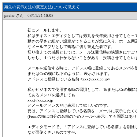
宛先の表示方法の変更方法について教えて
pacho
さん 03/11/21 16:08
初にメールします。
私はテキストエディタとしては秀丸を長年愛用させてもらっ
動きの早さと細かい設定ができることが気に入り、ホーム用
なメールアプリとして鶴亀に切り替えた者です。
切り換えての感想としては、メール送受信時の快適さにすご
しかし、１つだけわからないことがあり、投稿させてもらい
メールを送信する時に、アドレス帳に登録してあるメンバを選
またはCcの欄に以下のように、表示されます。
アドレスに登録している名前 <xxx@xxx.co.jp>
私がビジネスで使用する時の習慣として、ToまたはCcの欄
てあるメンバを選択しても
xxx@xxx.co.jp
とメールアドレスだけ表示して欲しいのです。
要は、アドレスに登録している名前を、メールに表示したく
(Fromの欄は自分の名前のためメールへ表示しても問題はあり
エディタモードで、「アドレスに登録している名前」を削除
なか面倒くさいものです^^;