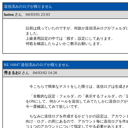
送信済みのログが残りません
haitsu
さん 04/03/01 23:03
以前は残っていたのですが、何故か送信済みログがフォルダ
ました。
上級者用設定の中では「残す」設定にしてあります。
何処を確認したらよいかご教示お願いします。
RE:16847 送信済みのログが残りません
秀まるお2
さん 04/03/02 14:26
今こちらで簡単なテストをした限りは、送信ログは生成さ
「全般的な設定・フォルダ」の「表示するフォルダ」の「
をONにして、何かメールを送信してみてたしかに送信ログが
今一度確認してみて欲しいです。
ちなみに送信ログを作成するかどうかの設定は、アカウン
向け・ログ」の所にあるので、アカウント毎に送信ログを作
つ１つのアカウントについて指定してやる必要があります。