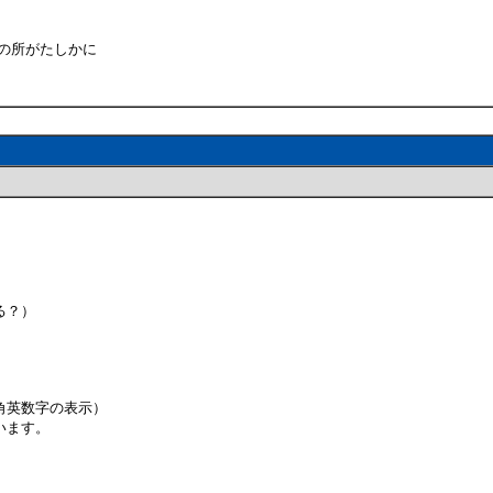
の所がたしかに
る？）
角英数字の表示）
います。