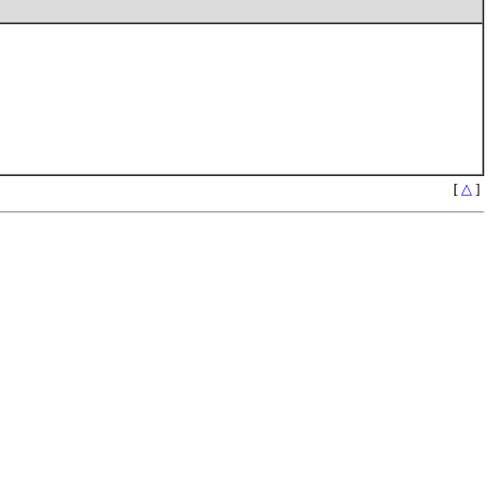
[
△
]