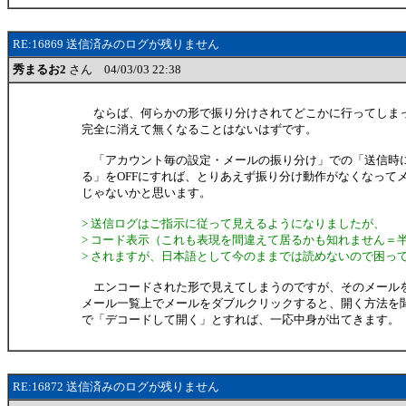
RE:16869 送信済みのログが残りません
秀まるお2
さん 04/03/03 22:38
ならば、何らかの形で振り分けされてどこかに行ってしま
完全に消えて無くなることはないはずです。
「アカウント毎の設定・メールの振り分け」での「送信時
る」をOFFにすれば、とりあえず振り分け動作がなくなって
じゃないかと思います。
> 送信ログはご指示に従って見えるようになりましたが、
> コード表示（これも表現を間違えて居るかも知れません＝
> されますが、日本語として今のままでは読めないので困っ
エンコードされた形で見えてしまうのですが、そのメール
メール一覧上でメールをダブルクリックすると、開く方法を
で「デコードして開く」とすれば、一応中身が出てきます。
RE:16872 送信済みのログが残りません