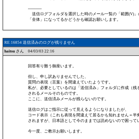
-----------
送信ログフォルダを選択した時のメール一覧の「範囲(V)」
「全体」になってるかどうかも確認お願いします。
RE:16854 送信済みのログが残りません
haitsu
さん 04/03/03 22:16
回答有り難う御座います。
但し、申し訳ありませんでした、
質問の表現（言葉）を間違えていたようです。
私が、必要としているのは「送信済み」フォルダに作成（残
されるメールそのものです。
ここに、送信済みメールが残らないのです。
送信ログはご指示に従って見えるようになりましたが、
コード表示（これも表現を間違えて居るかも知れません＝半
されますが、日本語として今のままでは読めないので困って
今一度、ご教示お願いします。