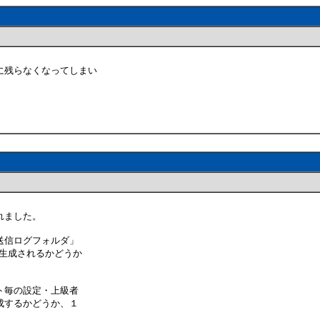
に残らなくなってしまい
れました。
送信ログフォルダ」
生成されるかどうか
ト毎の設定・上級者
成するかどうか、１