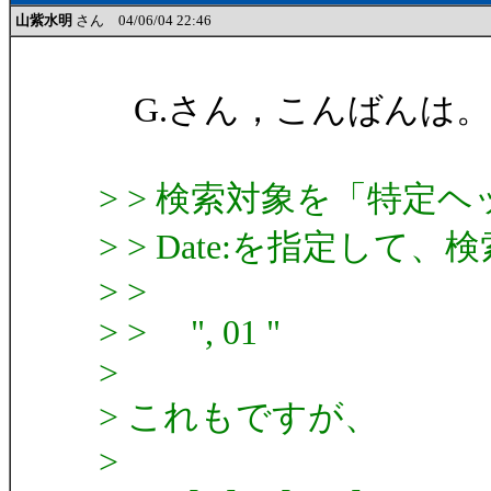
山紫水明
さん 04/06/04 22:46
G.さん，こんばんは。
> > 検索対象を「特定
> > Date:を指定し
> >
> > ", 01 "
>
> これもですが、
>