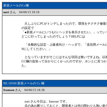
新規メールのCc欄
nari
さん 04/06/15 18:18
久しぶりにPCがトンデしまったので、環境をチクチク修復
の設定で
「●新規メールにいつもCc:ヘッダを表示させたい。」ってい
どこに行ってしまったのでしょう？HELPには
「全般的な設定・上級者向け・ヘッダで、「送信用メールにC
Nにしてください。」
となっていますがそこにはそんな項目は無いですよね。以
CC欄の追加って分かりにくかったのですが、ホンとに見つ
た。
RE:18560 新規メールの Cc 欄
Iranoan
さん 04/06/15 18:38
nari さん今日は、Iranoan です。
念の為お断りしておくと、開発者とは何の関わりも無い単