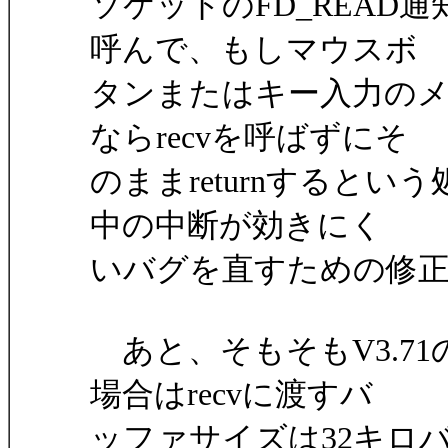
ソケットのFD_READ通知が
呼んで、もしマウスボ
タンまたはキー入力の
ならrecvを呼ばずにそ
のままreturnすると
中の中断が効きにく
いバグを直すための修
あと、そもそもV3.7
場合はrecvに渡すバ
ッファサイズは32キロ