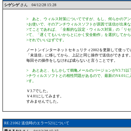
シゲシゲ
さん 04/12/28 15:28
> あと、ウィルス対策についてですが、もし、何らかのア
>お使いで、そのアンチウィルスソフトが原因で送信が出来
>てことであれば、「全般的な設定・ウィルス対策」の「リ
>て、「遅くてもいいからとにかく安全動作」を選択してから
>それでいいはずです。
ノートンインターネットセキュリティ2002を更新して使って
「未送信」に移してから、上記と同じ操作で送信ができます
毎回その操作をしなければ成らないと言うことです。
> あとあと、もしかして鶴亀メールのバージョンがV3.71
>チウィルスソフトとの相性問題があるので、最新のV4.01
>す。
Ｖ3.7でした。
Ｖ4.01にしてみます。
すみませんでした。
RE:21062 送信時のエラー521について