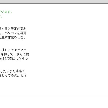
ています。
す。
動すると設定が変わ
も、パソコンを再起
し直す作業をしない
を押してチェックボ
ンを押して、さらに鶴
ほどONにした４つ
でしたらまた連絡く
変わってるのかどう