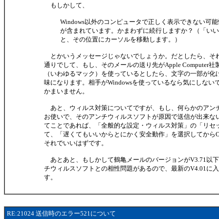
もしかして、
Windows以外のコンピュータで正しく表示できない可能
が含まれています。かまわずに続行しますか？（「いい
と、その位置にカーソルを移動します。）
とかいうメッセージじゃないでしょうか。だとしたら、そ
通りでして、もし、そのメールの送り先がApple Computer
（いわゆるマック）を使っているとしたら、文字の一部が化
味になります。相手がWindowsを使っているなら気にしな
かまいません。
あと、ウィルス対策についてですが、もし、何らかのアン
お使いで、そのアンチウィルスソフトが原因で送信が出来な
てことであれば、「全般的な設定・ウィルス対策」の「リセ
て、「遅くてもいいからとにかく安全動作」を選択してからO
それでいいはずです。
あとあと、もしかして鶴亀メールのバージョンがV3.71以
チウィルスソフトとの相性問題があるので、最新のV4.01に
す。
RE:21024 送信時のエラー521について