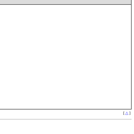
[
△
]