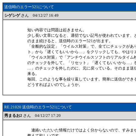
送信時のエラー521について
シゲシゲ
さん 04/12/27 16:49
短い内容では問題は起きません。
少し長い文章になると、適切でない記号が使われています、
のまま続けると、送信時のエラー521が出ます。
「全般的な設定」「ウイルス対策」で、全てにチェックがあ
ト」から「遅くてもいいから…」をクリックしても、やはり
「ウイルス対策」で「アンチウイルスソフトのリアルタイム
のチェックを外して、「リセット」「遅くてもいいから…」
…」のチェックを外したのに、元に戻っている。そのまま送
来る。
毎回、このような事を繰り返しています。簡単に送信ができ
どうすればよいのでしょうか。
RE:21020 送信時のエラー521について
秀まるお2
さん 04/12/27 17:20
連絡いただいた情報だけではよく分からないので、すみま
教えて欲しいです。