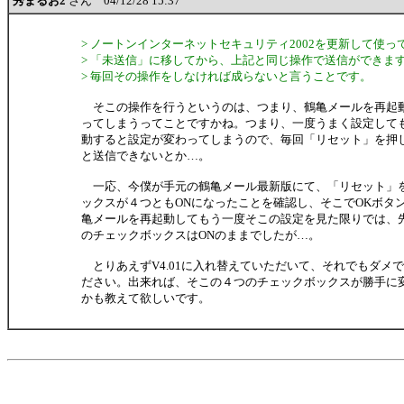
秀まるお2
さん 04/12/28 15:37
> ノートンインターネットセキュリティ2002を更新して使っ
> 「未送信」に移してから、上記と同じ操作で送信ができま
> 毎回その操作をしなければ成らないと言うことです。
そこの操作を行うというのは、つまり、鶴亀メールを再起
ってしまうってことですかね。つまり、一度うまく設定して
動すると設定が変わってしまうので、毎回「リセット」を押
と送信できないとか…。
一応、今僕が手元の鶴亀メール最新版にて、「リセット」
ックスが４つともONになったことを確認し、そこでOKボタ
亀メールを再起動してもう一度そこの設定を見た限りでは、先
のチェックボックスはONのままでしたが…。
とりあえずV4.01に入れ替えていただいて、それでもダメ
ださい。出来れば、そこの４つのチェックボックスが勝手に
かも教えて欲しいです。