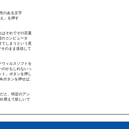
性のある文字
え」を押す
れはそれでその言葉
社製のコンピュータ
けてしまうという意
いでそのまま送信して
チウィルスソフトを
いのかもしれないっ
ット」ボタンを押し
Kボタンを押せば、
下だと、特定のアン
入れ替えて欲しいで