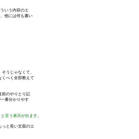
どういう内容のエ
て、他には何も書い
。そうじゃなくて、
なくべく全部教えて
直前のやりとり記
が一番分かりやす
、と言う表示が出ます。
もっと長い文面のエ