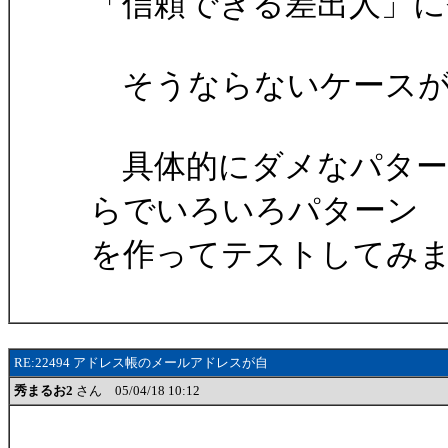
「信頼できる差出人」に
そうならないケースが
具体的にダメなパター
らでいろいろパターン
を作ってテストしてみ
RE:22494 アドレス帳のメールアドレスが自
秀まるお2
さん 05/04/18 10:12