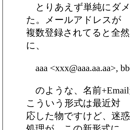
とりあえず単純にダメ
た。メールアドレスが
複数登録されてると全
に、
aaa <xxx@aaa.aa.aa>, bb
のような、名前+Ema
こういう形式は最近対
応した物ですけど、迷惑
処理が、この新形式に