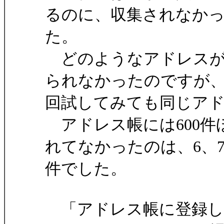
るのに、収集されなか
た。
どのようなアドレスが
られなかったのですが
回試してみても同じア
アドレス帳には600件
れてなかったのは、6、
件でした。
「アドレス帳に登録し