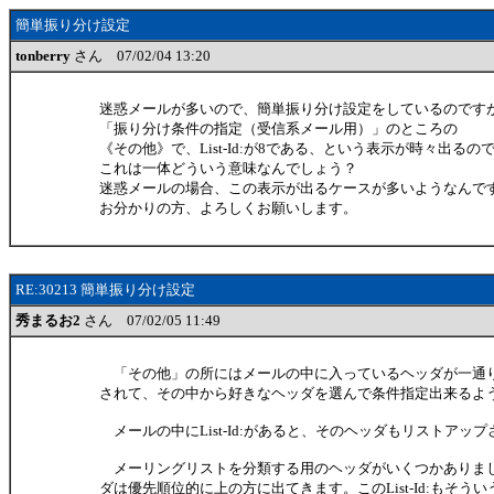
簡単振り分け設定
tonberry
さん 07/02/04 13:20
迷惑メールが多いので、簡単振り分け設定をしているのです
「振り分け条件の指定（受信系メール用）」のところの
《その他》で、List-Id:が8である、という表示が時々出るの
これは一体どういう意味なんでしょう？
迷惑メールの場合、この表示が出るケースが多いようなんで
お分かりの方、よろしくお願いします。
RE:30213 簡単振り分け設定
秀まるお2
さん 07/02/05 11:49
「その他」の所にはメールの中に入っているヘッダが一通
されて、その中から好きなヘッダを選んで条件指定出来るよ
メールの中にList-Id:があると、そのヘッダもリストアッ
メーリングリストを分類する用のヘッダがいくつかありま
ダは優先順位的に上の方に出てきます。このList-Id:もそう