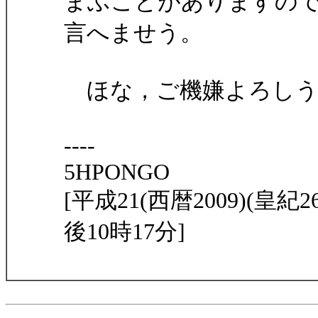
まふことがありますの
言へませう。
ほな，ご機嫌よろしう
----
5HPONGO
[平成21(西暦2009)(皇紀2
後10時17分]