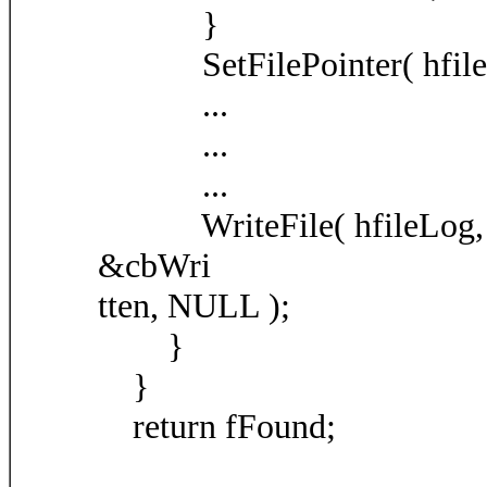
}
SetFilePointer( hfileL
...
...
...
WriteFile( hfileLog, str
&cbWri
tten, NULL );
}
}
return fFound;