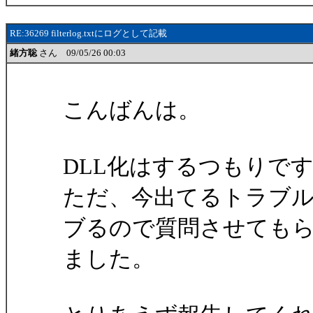
RE:36269 filterlog.txtにログとして記載
緒方聡
さん 09/05/26 00:03
こんばんは。
DLL化はするつもりで
ただ、今出てるトラブ
ブるので質問させても
ました。