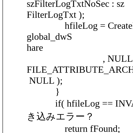
szFilterLogTxtNoSec : sz
FilterLogTxt );
hfileLog = CreateFil
global_dwS
hare
, NULL, OPE
FILE_ATTRIBUTE_ARCH
NULL );
}
if( hfileLog == IN
き込みエラー？
return fFound;