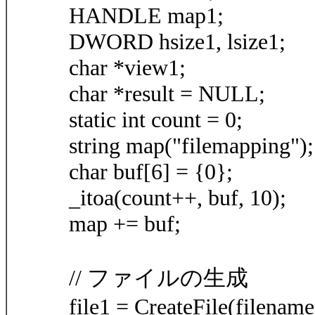
HANDLE map1;
DWORD hsize1, lsize1;
char *view1;
char *result = NULL;
static int count = 0;
string map("filemapping");
char buf[6] = {0};
_itoa(count++, buf, 10);
map += buf;
// ファイルの生成
file1 = CreateFile(filen