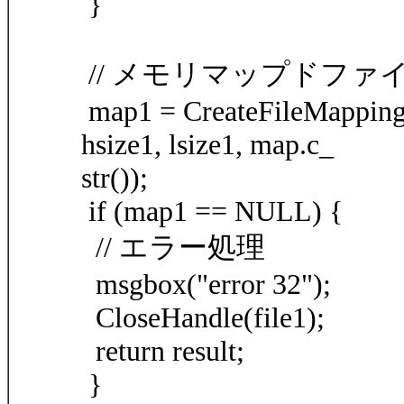
}
// メモリマップドファ
map1 = CreateFileMappi
hsize1, lsize1, map.c_
str());
if (map1 == NULL) {
// エラー処理
msgbox("error 32");
CloseHandle(file1);
return result;
}