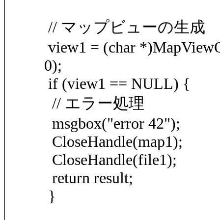
// マップビューの生成
view1 = (char *)MapView
0);
if (view1 == NULL) {
// エラー処理
msgbox("error 42");
CloseHandle(map1);
CloseHandle(file1);
return result;
}