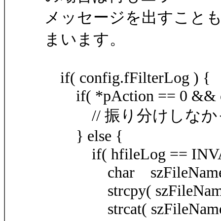
メッセージを出すことも無
まいます。
if( config.fFilterLog ) {
if( *pAction == 0 && con
// 振り分けしなか
} else {
if( hfileLog == INV
char szFileName[M
strcpy( szFileName, c
strcat( szFileName, 