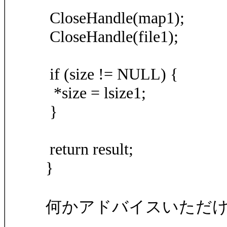
CloseHandle(map1);
CloseHandle(file1);
if (size != NULL) {
*size = lsize1;
}
return result;
}
何かアドバイスいただ