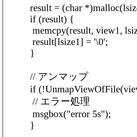
result = (char *)malloc(lsiz
if (result) {
memcpy(result, view1, lsiz
result[lsize1] = '\0';
}
// アンマップ
if (!UnmapViewOfFile(vie
// エラー処理
msgbox("error 5s");
}