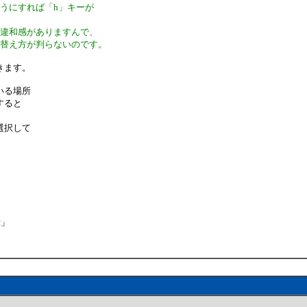
うにすれば「h」キーが
は違和感がありますんで、
り替え方が判らないのです。
きます。
いる場所
すると
、
選択して
示」