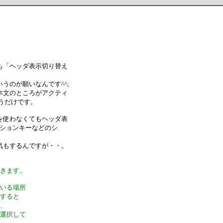
も「ヘッダ表示切り替え
うのが願いなんです^^;
本文のところがアクティ
うだけです。
を使わなくてもヘッダ表
ンクションキーなどのシ
気もするんですが・・。
できます。
ている場所
クすると
し、
を選択して