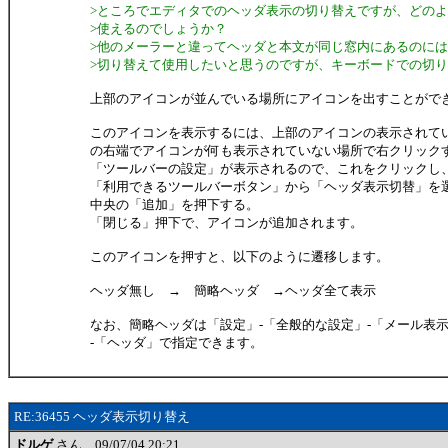
>ところでエディタでのヘッダ表示の切り替えですが、どのよ
>使えるのでしょうか？
>他のメーラーと違ってヘッダと本文が同じ窓内にあるのに
>切り替えて使用したいと思うのですが、キーボードでの切
上部のアイコンが並んでいる場所にアイコンを出すことがで
このアイコンを表示するには、上部のアイコンの表示されて
の右端でアイコンが何も表示されていない場所で右クリック
「ツールバーの設定」が表示されるので、これをクリックし
「利用できるツールバーボタン」から「ヘッダ表示切替」を
中央の「追加」を押下する。
「閉じる」押下で、アイコンが追加されます。
このアイコンを押すと、以下のように遷移します。
ヘッダ無し → 簡略ヘッダ →ヘッダ全て表示
なお、簡略ヘッダは「設定」-「全般的な設定」-「メール表
-「ヘッダ」で指定できます。
RE:36455 ヘッダ表示切り替え
ドルゲ
さん 09/07/04 20:21