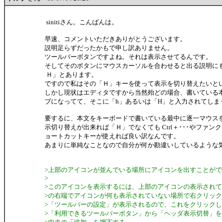
sinitiさん。こんばんは。
早速、コメントいただきありがとうございます。
説明足らずだったかもで申し訳ありません。
ツールバーボタンですよね。それは表示させてるんです。
そしてそのボタンにマウスカーソルを合わせると出る説明に
Ｈ」とあります。
ですので私はその「Ｈ」キーを使って表示を切り替えたいとい
しかし現状はエディタですから当然殆どの場合、書いている
ブになってて、そこに「h」あるいは「H」と入力されてしま
要するに、本文をキーボードで書いている最中に逐一マウス
示切り替えが出来れば「Ｈ」でなくても Ctrl＋･･･やファ
ョートカットキーが使えれば良い訳なんです。
あまりに単純なことなので自分が何か勘違いしているような
>上部のアイコンが並んでいる場所にアイコンを出すことが
>
>このアイコンを表示するには、上部のアイコンの表示され
>の右端でアイコンが何も表示されていない場所で右クリッ
>「ツールバーの設定」が表示されるので、これをクリック
>「利用できるツールバーボタン」から「ヘッダ表示切替」