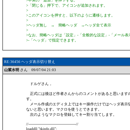
>中央の「追加」を押下する。
>「閉じる」押下で、アイコンが追加されます。
>
>このアイコンを押すと、以下のように遷移します。
>
>ヘッダ無し → 簡略ヘッダ →ヘッダ全て表示
>
>なお、簡略ヘッダは「設定」-「全般的な設定」-「メール表
>-「ヘッダ」で指定できます。
RE:36456 ヘッダ表示切り替え
山紫水明
さん 09/07/04 21:03
ドルゲさん，
正式には後ほど作者さんからのコメントがあると思います
す。
メール作成のエディタ上ではキー操作だけではヘッダ表示
ないと思います。マクロを使うとできます。
次のようなマクロを登録してキー割り当てします。
//-----------------------------------------//
loaddll "tkinfo.dll";