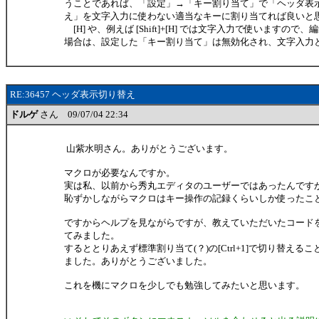
うことであれば、「設定」→「キー割り当て」で「ヘッダ表
え」を文字入力に使わない適当なキーに割り当てれば良いと
[H] や、例えば [Shift]+[H] では文字入力で使いますので
場合は、設定した「キー割り当て」は無効化され、文字入力
RE:36457 ヘッダ表示切り替え
ドルゲ
さん 09/07/04 22:34
山紫水明さん。ありがとうございます。
マクロが必要なんですか。
実は私、以前から秀丸エディタのユーザーではあったんです
恥ずかしながらマクロはキー操作の記録くらいしか使ったことが
ですからヘルプを見ながらですが、教えていただいたコード
てみました。
するととりあえず標準割り当て(？)の[Ctrl+1]で切り替える
ました。ありがとうございました。
これを機にマクロを少しでも勉強してみたいと思います。