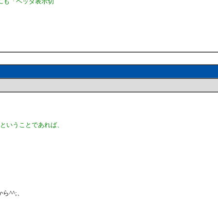
にも「ヘッダ表示切
」ということであれば、
^^;、
。