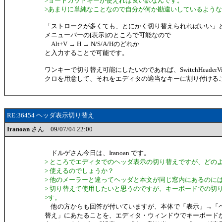
>ョートカットキーが使えれば良い訳なんです。
>あまりに単純なことなので自分が何か勘違いしているよう
「ストロークが多くても、とにかく切り替えられればいい」
メニューバーの[表示]のところで可能なので
Alt+V → H → N/S/A/Hのどれか
と入力することで可能です。
ワンキーで切り替え可能にしたいのであれば、SwitchHeaderV
クロを用意して、それをエディタの適当なキーに割り付ける
RE:36454 ヘッダ表示切り替え
Iranoan
さん 09/07/04 22:00
ドルゲさん今日は、Iranoan です。
> ところでエディタでのヘッダ表示の切り替えですが、どの
> 使えるのでしょうか？
> 他のメーラーと違ってヘッダと本文が同じ窓内にあるのに
> 切り替えて使用したいと思うのですが、キーボードでの切
>す。
他の方からも回答が付いていますが、本体で「表示」→「
替え」にあたることを、エディタ・ウィンドウでキーボード