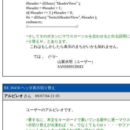
#header = dllfunc( "HeaderView" );
#header = #header + 1;
if( #header == 3 ) #header = 0;
#n = dllfunc( "SwitchHeaderView", #header );
endmacro;
//-----------------------------------------//
>そしてそのボタンにマウスカーソルを合わせると出る説明
>り替えＨ」とあります。
これはもしかしたら表示のまちがいかも知れません。
では， (^^)/~
山紫水明（ユーザー）
SANSHISUIMEI
RE:36456 ヘッダ表示切り替え
アルビレオ
さん 09/07/04 21:05
ユーザーのアルビレオです。
>要するに、本文をキーボードで書いている最中に逐一マウ
>示切り替えが出来れば「Ｈ」でなくても Ctrl＋・・・やフ