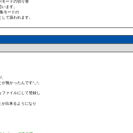
示モードの切り替
思います。
、編集モードの
として扱われます。
が、
無かったんです^_^;
をファイルにして登録し
ことが出来るようになり