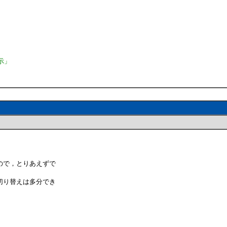
示」
ので，とりあえずで
切り替えは多分でき