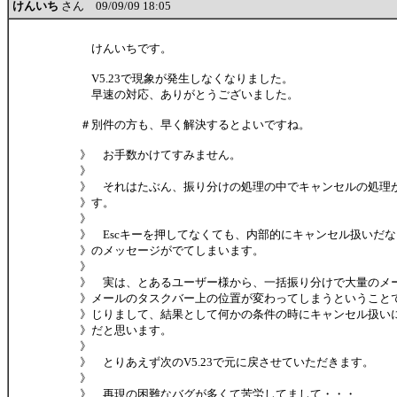
けんいち
さん 09/09/09 18:05
けんいちです。
V5.23で現象が発生しなくなりました。
早速の対応、ありがとうございました。
＃別件の方も、早く解決するとよいですね。
》 お手数かけてすみません。
》
》 それはたぶん、振り分けの処理の中でキャンセルの処理
》す。
》
》 Escキーを押してなくても、内部的にキャンセル扱いだ
》のメッセージがでてしまいます。
》
》 実は、とあるユーザー様から、一括振り分けで大量のメ
》メールのタスクバー上の位置が変わってしまうということ
》じりまして、結果として何かの条件の時にキャンセル扱い
》だと思います。
》
》 とりあえず次のV5.23で元に戻させていただきます。
》
》 再現の困難なバグが多くて苦労してまして・・・