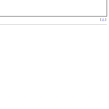
[
△
]