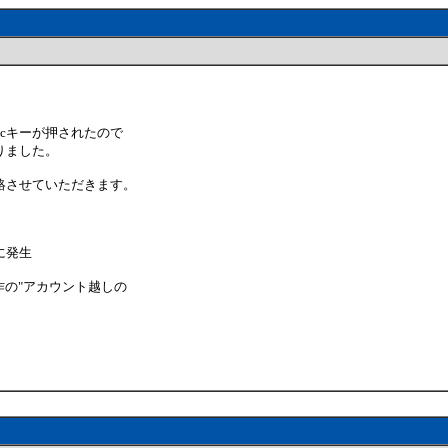
scキーが押されたので
りました。
絡させていただきます。
発生
作の"アカウント越しの