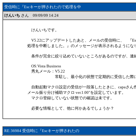
受信時に『Escキーが押されたので処理を中
けんいち
さん 09/09/09 14:24
けんいちです。
V5.22にアップデートしたあと、メールの受信時に、 『E
処理を中断しました。』のメッセージが表示されるようにな
条件が完全に絞り込めていないところがあるのですが、連
OS:Vista Business
秀丸メール：V5.22
常駐し、最小化の状態で定期的に受信した際に
自動起動マクロ設定の受信が一段落したときに、capaさん
メール振り分け補助マクロ ver.1.00"を設定しています。
マクロ登録していない状態での確認は未です。
必要な情報として、他に何かあるでしょうか？
RE:36984 受信時に『Escキーが押されたの