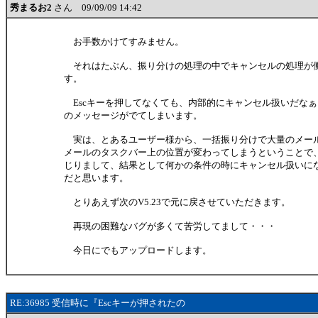
秀まるお2
さん 09/09/09 14:42
お手数かけてすみません。
それはたぶん、振り分けの処理の中でキャンセルの処理が
す。
Escキーを押してなくても、内部的にキャンセル扱いだな
のメッセージがでてしまいます。
実は、とあるユーザー様から、一括振り分けで大量のメー
メールのタスクバー上の位置が変わってしまうということで
じりまして、結果として何かの条件の時にキャンセル扱いに
だと思います。
とりあえず次のV5.23で元に戻させていただきます。
再現の困難なバグが多くて苦労してまして・・・
今日にでもアップロードします。
RE:36985 受信時に『Escキーが押されたの