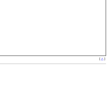
[
△
]