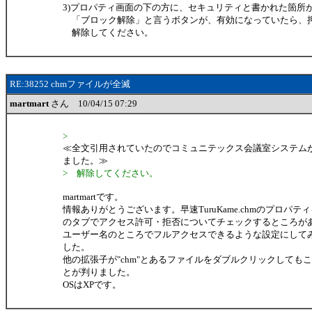
3)プロパティ画面の下の方に、セキュリティと書かれた箇所
「ブロック解除」と言うボタンが、有効になっていたら、
解除してください。
RE:38252 chmファイルが全滅
martmart
さん 10/04/15 07:29
>
≪全文引用されていたのでコミュニテックス会議室システム
ました。≫
> 解除してください。
martmartです。
情報ありがとうございます。早速TuruKame.chmのプロパ
のタブでアクセス許可・拒否についてチェックするところが
ユーザー名のところでフルアクセスできるような設定にして
した。
他の拡張子が"chm"とあるファイルをダブルクリックしても
とが判りました。
OSはXPです。