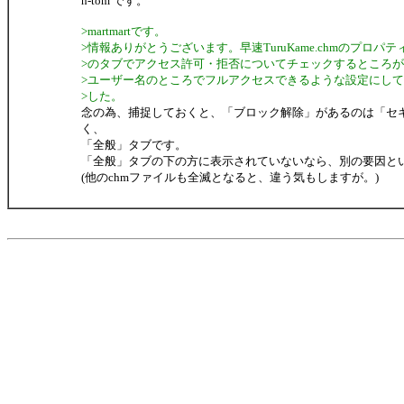
h-tom です。
>martmartです。
>情報ありがとうございます。早速TuruKame.chmのプロ
>のタブでアクセス許可・拒否についてチェックするところ
>ユーザー名のところでフルアクセスできるような設定にし
>した。
念の為、捕捉しておくと、「ブロック解除」があるのは「セ
く、
「全般」タブです。
「全般」タブの下の方に表示されていないなら、別の要因と
(他のchmファイルも全滅となると、違う気もしますが。)