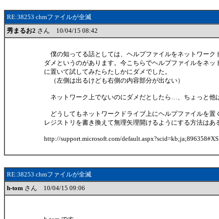
RE:38253 chmファイルが全滅
秀まるお2
さん 10/04/15 08:42
僕の知ってる話としては、ヘルプファイルをネットワーク
ダメというのがあります。今こちらでヘルプファイルをネッ
に置いて試してみたらたしかにダメでした。
（左側は出るけども右側の内容部分が出ない）
ネットワーク上でないのにダメだとしたら…、ちょっと他
どうしてもネットワークドライブ上にヘルプファイルを置
レジストリを書き換えて無理矢理開けるようにする方法はあ
http://support.microsoft.com/default.aspx?scid=kb;ja;89635
RE:38253 chmファイルが全滅
h-tom
さん 10/04/15 09:06