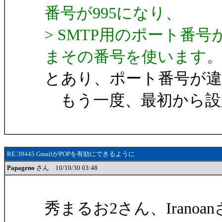
番号が995になり、
> SMTP用のポート番
まその番号を使います
とあり、ポート番号が
もう一度、最初から設
RE:39445 GmailがPOPを有効にできるように
Papageno
さん 10/10/30 03:48
秀まるお2さん、Iranoa