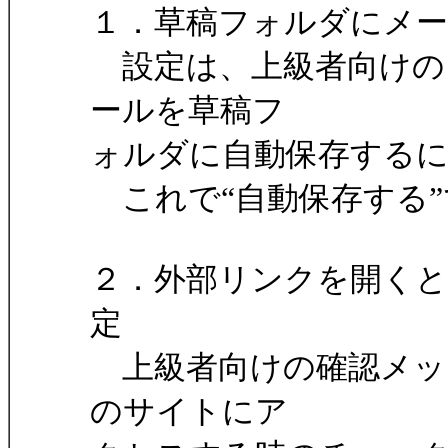
１．草稿フォルダにメ
設定は、上級者向けの
ールを草稿フ
ォルダに自動保存する
これで“自動保存する”
２．外部リンクを開く
定
上級者向けの確認メッセ
のサイトにア