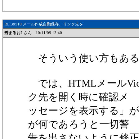
RE:39510 メール作成自動保存、リンク先を
秀まるお2
さん 10/11/09 13:40
そういう使い方もある
では、HTMLメールVi
ク先を開く時に確認メ
ッセージを表示する」が
が何であろうと一切警
告を出さないように修