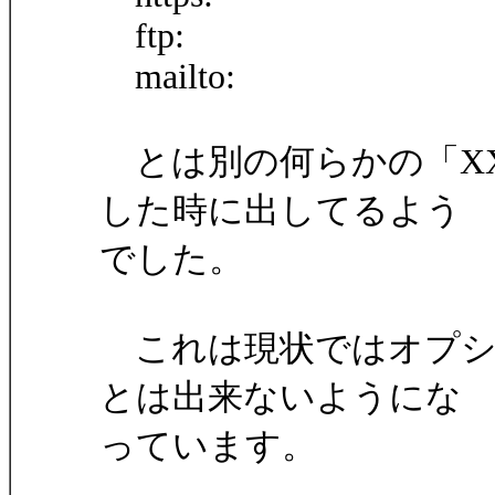
ftp:
mailto:
とは別の何らかの「XX
した時に出してるよう
でした。
これは現状ではオプシ
とは出来ないようにな
っています。