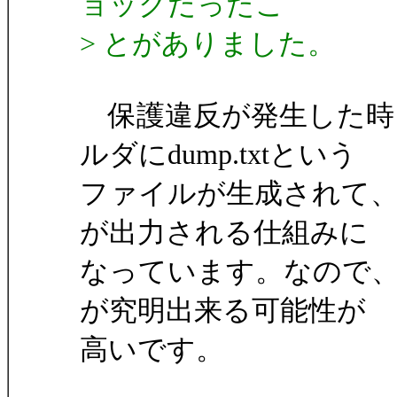
ョックだったこ
> とがありました。
保護違反が発生した時
ルダにdump.txtという
ファイルが生成されて
が出力される仕組みに
なっています。なので
が究明出来る可能性が
高いです。