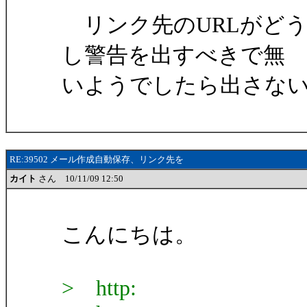
リンク先のURLがど
し警告を出すべきで無
いようでしたら出さな
RE:39502 メール作成自動保存、リンク先を
カイト
さん 10/11/09 12:50
こんにちは。
> http: