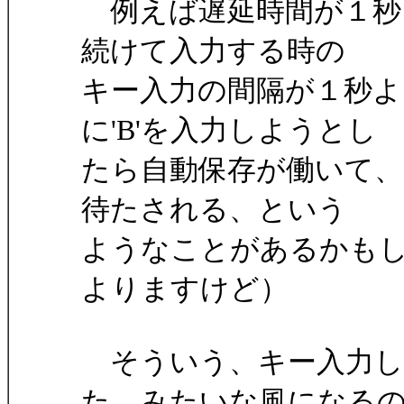
例えば遅延時間が１秒に設
続けて入力する時の
キー入力の間隔が１秒よ
に'B'を入力しようとし
たら自動保存が働いて、
待たされる、という
ようなことがあるかも
よりますけど）
そういう、キー入力し
た、みたいな風になる