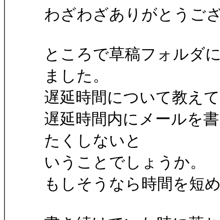
わざわざありがとうご
ところで草稿フォルダ
ました。
遅延時間について教え
遅延時間内にメールを書
たくしないと
いうことでしょうか。
もしそうなら時間を短