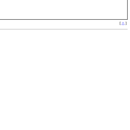
[
△
]