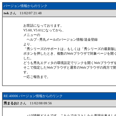
バージョン情報からのリンク
twk
さん 11/02/07 21:48
お世話になっております。
V5.60, V5.61になってから、
メニューの
ヘルプ - 秀丸メールのバージョン情報/送金登録
より、
「秀シリーズのサポートは」もしくは「秀シリーズの最新版
ボタンを押したとき、複数のWebブラウザで対象ページを開
した。
どうも秀丸エディタの環境設定でリンクを開くWebブラウザ
そこで指定したWebブラウザと通常のWebブラウザの両方で
す。
一応ご報告まで。
RE:40006 バージョン情報からのリンク
秀まるお2
さん 11/02/08 09:56
バグ情報どうもです。こちらでテストしたら再現出来まし