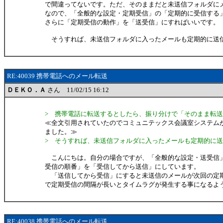
で間違ってないです。ただ、そのままだと未送信フォルダに
なので、「全般的な設定・定期受信」の「定期的に受信する」
さらに「定期受信の動作」を「送受信」にすればいいです。
そうすれば、未送信フォルダに入ったメールも定期的に送
RE:40039 携帯電話へのメール転送
ＤＥＫＯ．Ａ
さん 11/02/15 16:12
> 携帯電話に転送するとしたら、振り分けで「そのまま転
≪全文引用されていたのでコミュニテックス会議室システム
ました。≫
> そうすれば、未送信フォルダに入ったメールも定期的に
こんにちは。自分の場合ですが、「全般的な設定・送受信
受信の順番」を「受信してから送信」にしています。
「送信してから受信」にすると未送信のメールが次回の定
で定期受信の間隔が長いとタイムラグが発生する事になるようで
RE:40038 携帯電話へのメール転送