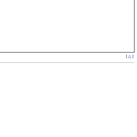
[
△
]