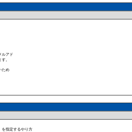
メルアド
ます。
いため
」を指定するやり方