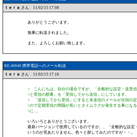
ｔｅｒａ
さん 11/02/15 17:08
ありがとうございます。
無事に転送されました。
また、よろしくお願い致します。
RE:40040 携帯電話へのメール転送
ｔｅｒａ
さん 11/02/15 17:18
> こんにちは。自分の場合ですが、「全般的な設定・送受
>と受信の順番」を「受信してから送信」にしています。
> 「送信してから受信」にすると未送信のメールが次回の
>ので定期受信の間隔が長いとタイムラグが発生する事にな
>に...。
いろいろとありがとうございます。
最新バージョンで使用しているのですが、、「全般的な設定
いうのが見あたりません。色々と探してみたのですが・・。