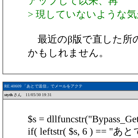
アップして以来、再
> 現していないような
最近のβ版で直した所
かもしれません。
RE:40609 「あとで送信」でメールをアクテ
styth
さん 11/05/30 19:31
$s = dllfuncstr("Bypass_G
if( leftstr( $s, 6 ) == "あと