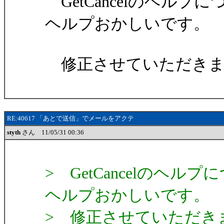
GetCancelのヘル
ヘルプおかしいです。
修正させていただきま
RE:40617 「あとで送信」でメールをアクテ
styth
さん 11/05/31 00:36
> GetCancelのヘ
ヘルプおかしいです。
> 修正させていただき