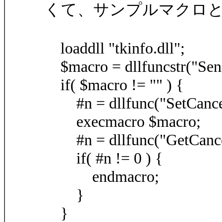
くて、サンプルマクロ
loaddll "tkinfo.dll";
$macro = dllfuncstr("Sen
if( $macro != "" ) {
#n = dllfunc("SetCancel
execmacro $macro;
#n = dllfunc("GetCance
if( #n != 0 ) {
endmacro;
}
}