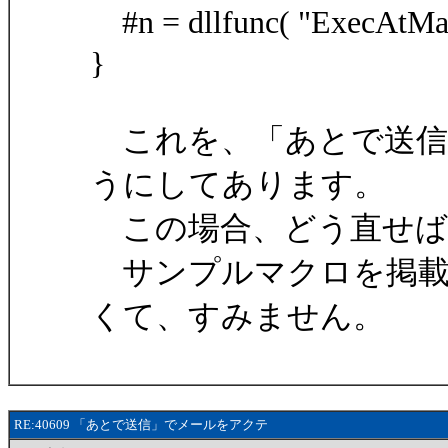
#n = dllfunc( "ExecAtMai
}
これを、「あとで送信
うにしてあります。
この場合、どう直せば
サンプルマクロを掲載
くて、すみません。
RE:40609 「あとで送信」でメールをアクテ