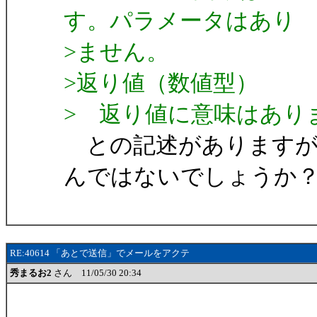
す。パラメータはあり
>ません。
>返り値（数値型）
> 返り値に意味はあり
との記述がありますが、G
んではないでしょうか
RE:40614 「あとで送信」でメールをアクテ
秀まるお2
さん 11/05/30 20:34