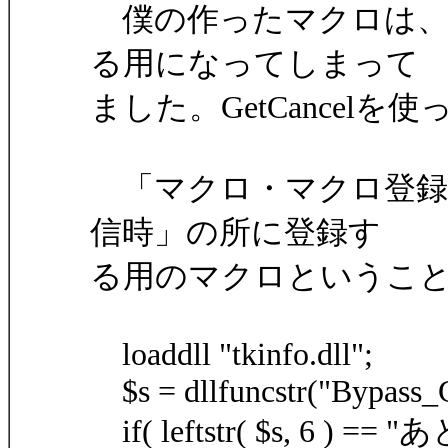
僕の作ったマクロは、
る用になってしまって
ました。GetCancel
「マクロ・マクロ登録
信時」の所に登録す
る用のマクロというこ
loaddll "tkinfo.dll";
$s = dllfuncstr("Bypass_
if( leftstr( $s, 6 ) == "