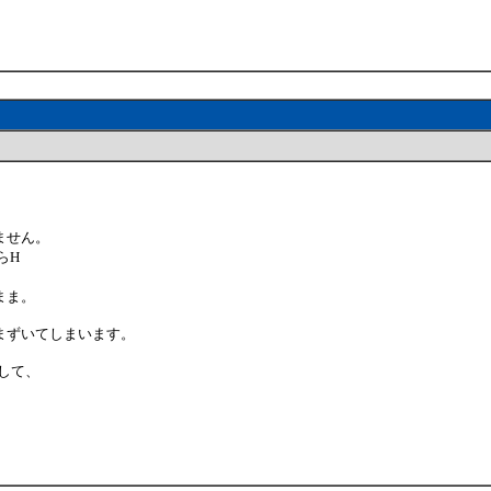
ません。
らH
まま。
まずいてしまいます。
して、