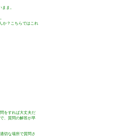
いまま。
た。
せんか？こちらではこれ
質問をすれば大丈夫だ
ので、質問の解答が早
は適切な場所で質問さ