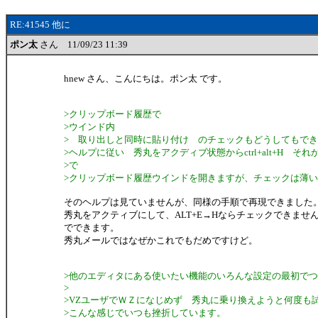
RE:41545 他に
ポン太
さん 11/09/23 11:39
hnew さん、こんにちは。ポン太 です。
>クリップボード履歴で
>ウインド内
> 取り出しと同時に貼り付け のチェックもどうしてもで
>ヘルプに従い 秀丸をアクディブ状態からctrl+alt+H それ
>で
>クリップボード履歴ウインドを開きますが、チェックは薄
そのヘルプは見ていませんが、同様の手順で再現できました
秀丸をアクティブにして、ALT+E→Hならチェックできませ
でできます。
秀丸メールではなぜかこれでもだめですけど。
>他のエディタにある使いたい機能のいろんな設定の最初で
>
>VZユーザでＷＺになじめず 秀丸に乗り換えようと何度も
>こんな感じでいつも挫折しています。