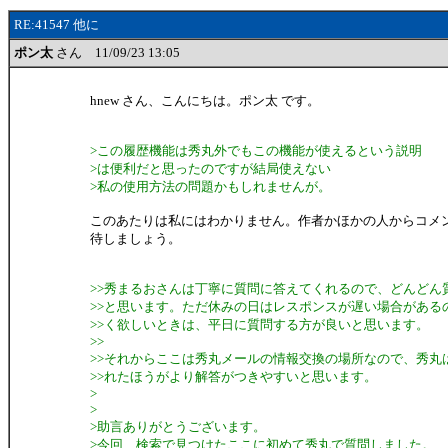
RE:41547 他に
ポン太
さん 11/09/23 13:05
hnew さん、こんにちは。ポン太 です。
>この履歴機能は秀丸外でもこの機能が使えるという説明
>は便利だと思ったのですが結局使えない
>私の使用方法の問題かもしれませんが。
このあたりは私にはわかりません。作者かほかの人からコメ
待しましょう。
>>秀まるおさんは丁寧に質問に答えてくれるので、どんどん
>>と思います。ただ休みの日はレスポンスが遅い場合がある
>>く欲しいときは、平日に質問する方が良いと思います。
>>
>>それからここは秀丸メールの情報交換の場所なので、秀丸
>>れたほうがより解答がつきやすいと思います。
>
>
>助言ありがとうございます。
>今回、検索で見つけたここに初めて秀丸で質問しました。