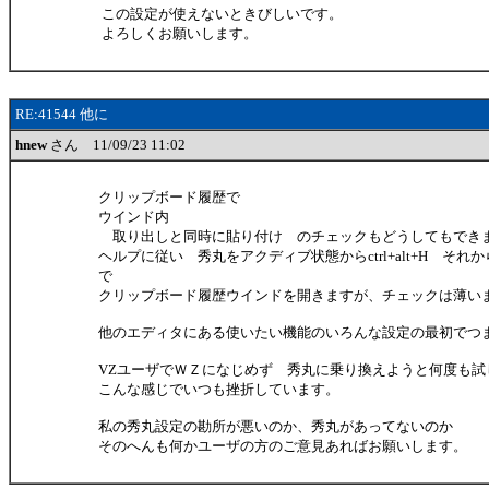
この設定が使えないときびしいです。
よろしくお願いします。
RE:41544 他に
hnew
さん 11/09/23 11:02
クリップボード履歴で
ウインド内
取り出しと同時に貼り付け のチェックもどうしてもでき
ヘルプに従い 秀丸をアクディブ状態からctrl+alt+H それか
で
クリップボード履歴ウインドを開きますが、チェックは薄い
他のエディタにある使いたい機能のいろんな設定の最初でつ
VZユーザでＷＺになじめず 秀丸に乗り換えようと何度も試
こんな感じでいつも挫折しています。
私の秀丸設定の勘所が悪いのか、秀丸があってないのか
そのへんも何かユーザの方のご意見あればお願いします。