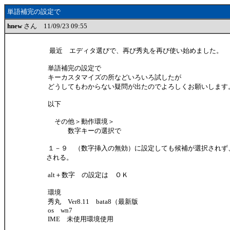
単語補完の設定で
hnew
さん 11/09/23 09:55
最近 エディタ選びで、再び秀丸を再び使い始めました。
単語補完の設定で
キーカスタマイズの所などいろいろ試したが
どうしてもわからない疑問が出たのでよろしくお願いします
以下
その他＞動作環境＞
数字キーの選択で
１－９ （数字挿入の無効）に設定しても候補が選択されず
される。
alt＋数字 の設定は ＯＫ
環境
秀丸 Ver8.11 bata8（最新版
os wn7
IME 未使用環境使用