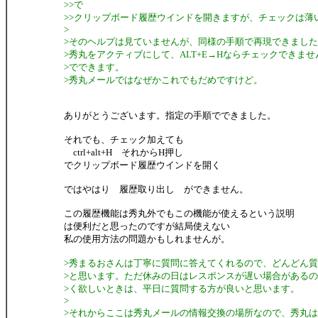
>>で
>>クリップボード履歴ウインドを開きますが、チェックは薄
>
>そのヘルプは見ていませんが、同様の手順で再現できまし
>秀丸をアクティブにして、ALT+E→Hならチェックできま
>でできます。
>秀丸メールではなぜかこれでもだめですけど。
ありがとうございます。指定の手順でできました。
それでも、チェック加えても
ctrl+alt+H それからH押し
でクリップボード履歴ウインドを開く
ではやはり 履歴取り出し ができません。
この履歴機能は秀丸外でもこの機能が使えるという説明
は便利だと思ったのですが結局使えない
私の使用方法の問題かもしれませんが。
>秀まるおさんは丁寧に質問に答えてくれるので、どんどん
>と思います。ただ休みの日はレスポンスが遅い場合がある
>く欲しいときは、平日に質問する方が良いと思います。
>
>それからここは秀丸メールの情報交換の場所なので、秀丸