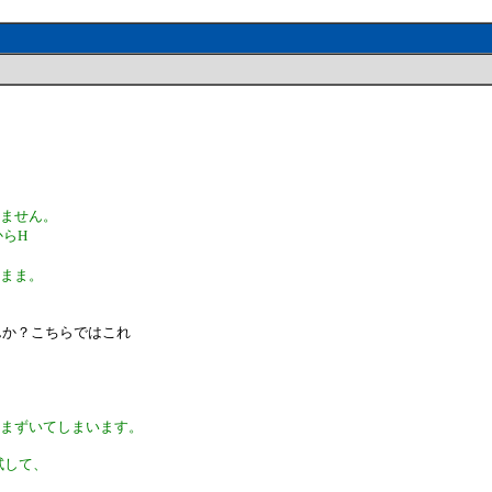
きません。
からH
いまま。
。
んか？こちらではこれ
つまずいてしまいます。
試して、