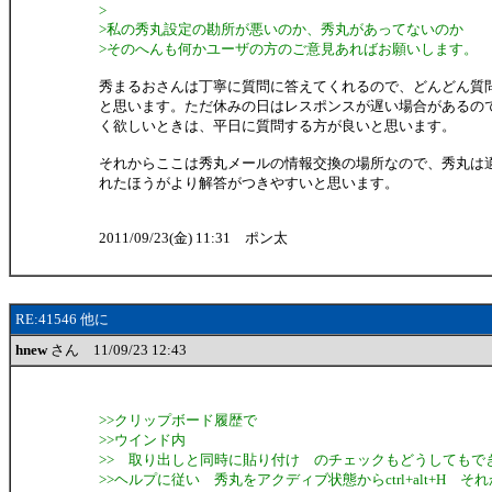
>
>私の秀丸設定の勘所が悪いのか、秀丸があってないのか
>そのへんも何かユーザの方のご意見あればお願いします。
秀まるおさんは丁寧に質問に答えてくれるので、どんどん質
と思います。ただ休みの日はレスポンスが遅い場合があるの
く欲しいときは、平日に質問する方が良いと思います。
それからここは秀丸メールの情報交換の場所なので、秀丸は
れたほうがより解答がつきやすいと思います。
2011/09/23(金) 11:31 ポン太
RE:41546 他に
hnew
さん 11/09/23 12:43
>>クリップボード履歴で
>>ウインド内
>> 取り出しと同時に貼り付け のチェックもどうしてもで
>>ヘルプに従い 秀丸をアクディブ状態からctrl+alt+H そ