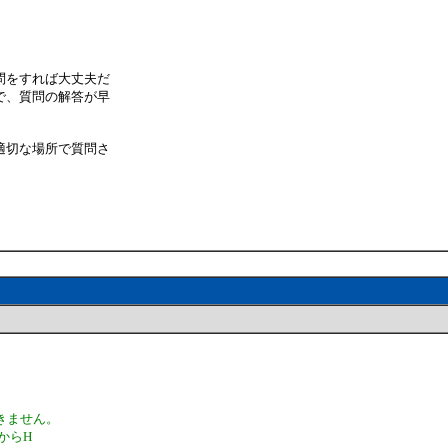
問をすれば大丈夫だ
で、質問の解答が早
適切な場所で質問さ
きません。
れからH