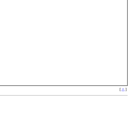
[
△
]