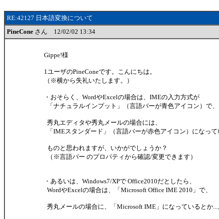
RE:42127 日本語変換について
PineCone
さん 12/02/02 13:34
Gippe!様
1ユーザのPineConeです。こんにちは。
（※横から失礼いたします。）
・おそらく、WordやExcelの場合は、IMEの入力方式が
「ナチュラルインプット」（言語バーが青色アイコン）で、
秀丸エディタや秀丸メールの場合には、
「IMEスタンダード」（言語バーが赤色アイコン）になって
ものと思われますが、いかがでしょうか？
（※言語バー のプロパティから確認/変更できます）
・あるいは、Windows7/XPで Office2010だとしたら、
WordやExcelの場合は、「Microsoft Office IME 2010」で、
秀丸メールの場合に、「Microsoft IME」になっているとか..