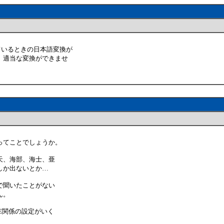
ているときの日本語変換が
、適当な変換ができませ
ってことでしょうか。
天、海部、海士、亜
しか出ないとか…
で聞いたことがない
ん。
E関係の設定がいく