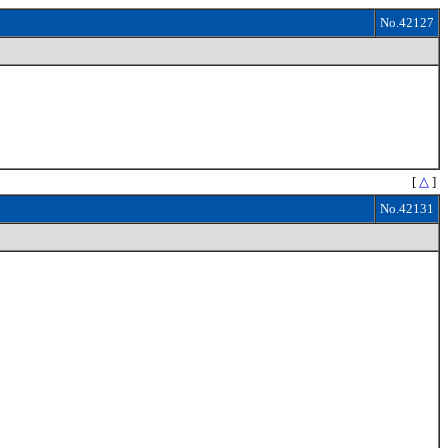
No.42127
[
△
]
No.42131