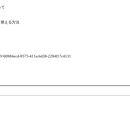
って
に切り替える方法
lyID=60984ecd-9575-411a-bd38-2294f17c4131