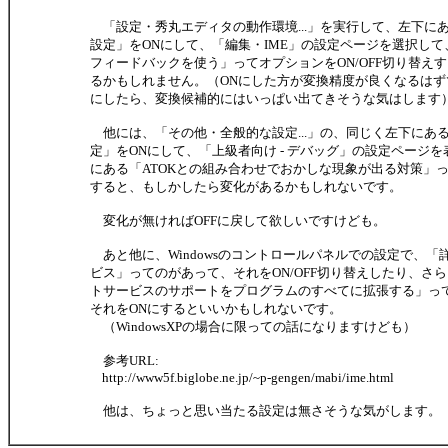
「設定・秀丸エディタの動作環境...」を実行して、左下に
設定」をONにして、「編集・IME」の設定ページを選択し
フィードバックを使う」ってオプションをON/OFF切り替え
るかもしれません。（ONにした方が変換精度が良くなるはず
にしたら、変換候補的にはいっぱい出てきそうな気はします
他には、「その他・全般的な設定...」の、同じく左下にあ
定」をONにして、「上級者向け - デバッグ」の設定ページ
にある「ATOKとの組み合わせでおかしな現象が出る対策」っ
すると、もしかしたら変化があるかもしれないです。
変化が無ければOFFに戻して欲しいですけども。
あと他に、Windowsのコントロールパネルでの設定で、「
ビス」ってのがあって、それをON/OFF切り替えしたり、さ
トサービスのサポートをプログラムのすべてに拡張する」っ
それをONにするといいかもしれないです。
（WindowsXPの場合に限っての話になりますけども）
参考URL:
http://www5f.biglobe.ne.jp/~p-gengen/mabi/ime.html
他は、ちょっと思い当たる設定は無さそうな気がします。