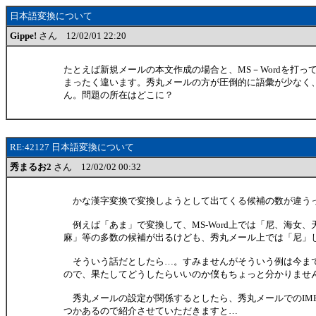
日本語変換について
Gippe!
さん 12/02/01 22:20
たとえば新規メールの本文作成の場合と、MS－Wordを打っ
まったく違います。秀丸メールの方が圧倒的に語彙が少なく
ん。問題の所在はどこに？
RE:42127 日本語変換について
秀まるお2
さん 12/02/02 00:32
かな漢字変換で変換しようとして出てくる候補の数が違う
例えば「あま」で変換して、MS-Word上では「尼、海女、
麻」等の多数の候補が出るけども、秀丸メール上では「尼」
そういう話だとしたら…。すみませんがそういう例は今ま
ので、果たしてどうしたらいいのか僕もちょっと分かりませ
秀丸メールの設定が関係するとしたら、秀丸メールでのIM
つかあるので紹介させていただきますと…